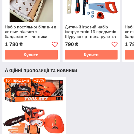
Набір постільної білизни в
Дитячий ігровий набір
Набі
дитяче ліжечко з
інструментів 16 предметів
дитя
балдахіном - Бортики
Шуруповерт пила рулетка
балд
захист у ліжечко для
ключ викрутка ніж гайки
захи
1 780
790
1 7
₴
₴
дитини
болти
дити
Купити
Купити
Акційні пропозиції та новинки
Топ продажів
–15%