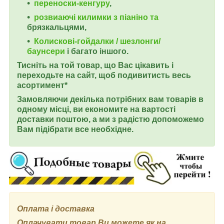
переноски-кенгуру
,
розвиаючі килимки з піаніно та
брязкальцями,
Колискові-гойдалки / шезлонги/
баунсери
і багато іншого.
Тисніть на той товар, що Вас цікавить і
переходьте на сайт, щоб подивитисть весь
асортимент*
Замовляючи декілька потрібних вам товарів в
одному місці, ви економите на вартості
доставки поштою, а ми з радістю допоможемо
Вам підібрати все необхідне.
Оплата і доставка
Оплачувати товар Ви можете як на