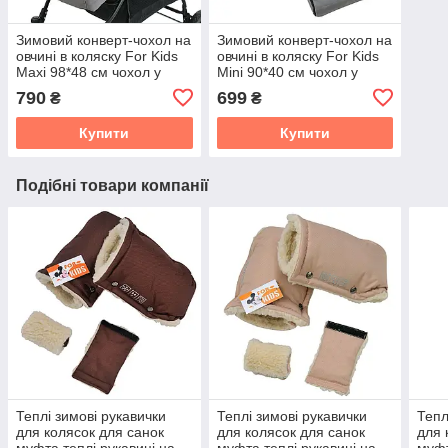
Зимовий конверт-чохол на
Зимовий конверт-чохол на
овчині в коляску For Kids
овчині в коляску For Kids
Maxi 98*48 см чохол у
Mini 90*40 см чохол у
люльку конверт на санки
люльку конверт на санки
790
699
₴
₴
Купити
Купити
Подібні товари компанії
Теплі зимові рукавички
Теплі зимові рукавички
Тепл
для колясок для санок
для колясок для санок
для 