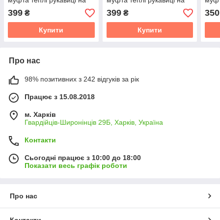
муфта теплі рукавиці на
муфта теплі рукавиці на
муфт
коляску
коляску For Kids
коля
399
399
350
₴
₴
Купити
Купити
Про нас
98% позитивних з 242 відгуків за рік
Працює з 15.08.2018
м. Харків
Гвардійців-Широнінців 29Б, Харків, Україна
Контакти
Сьогодні працює з 10:00 до 18:00
Показати весь графік роботи
Про нас