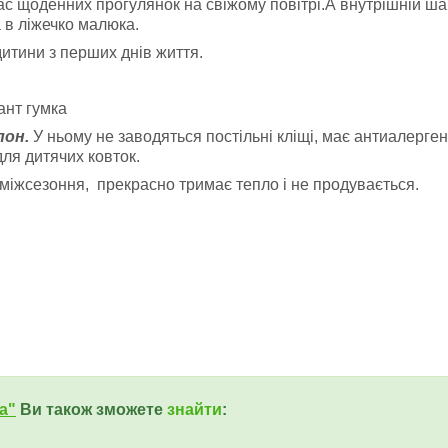
 час щоденних прогулянок на свіжому повітрі.
А внутрішній ша
а в ліжечко малюка.
итини з перших днів життя.
ант гумка
пон.
У ньому не заводяться постільні кліщі, має антиалерген
ля дитячих ковток.
 міжсезоння, прекрасно тримає тепло і не продувається.
a"
Ви також зможете
знайти
: