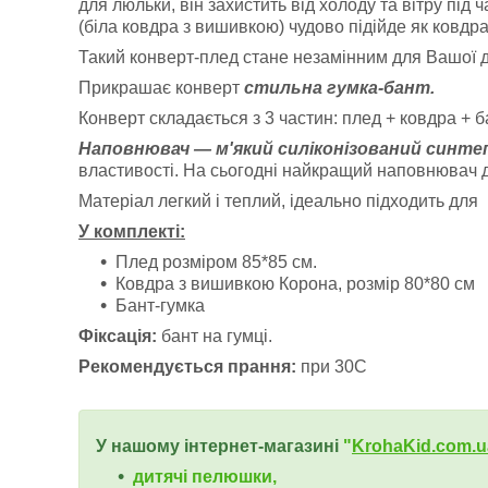
для люльки
, він захистить від холоду та вітру під
(біла ковдра з вишивкою) чудово підійде як ковдр
Такий конверт-плед стане незамінним для Вашої д
Прикрашає конверт
стильна гумка-бант.
Конверт складається з 3 частин:
плед + ковдра + б
Наповнювач — м'який силіконізований синте
властивості. На сьогодні найкращий наповнювач д
Матеріал легкий і теплий, ідеально підходить для
У комплекті:
Плед розміром 85*85 см.
Ковдра з вишивкою Корона, розмір 80*80 см
Бант-гумка
Фіксація:
бант на гумці.
Рекомендується прання:
при 30С
У нашому інтернет-магазині
"
KrohaKid.com.u
дитячі пелюшки,