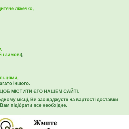
дитяче ліжечко,
,
 і зимові
),
альцями
,
багато іншого.
ЩОБ МІСТИТИ ЄГО НАШЕМ САЙТІ.
одному місці, Ви заощаджуєте на вартості доставки
Вам підібрати все необхідне.