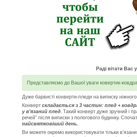
Раді вітати Вас 
Представляємо до Вашої уваги к
овертик-ковдра
Дуже барвисті конверти-пледи на виписку ніжного
Конверт
складається з 3 частин: плед + ковдр
у в'язаний плед
. Такий конверт дуже зручний і п
речей" після виписки з пологового будинку.
Спочат
найсвятковіший день.
Ви можете окремо використовувати тільки в'язаний