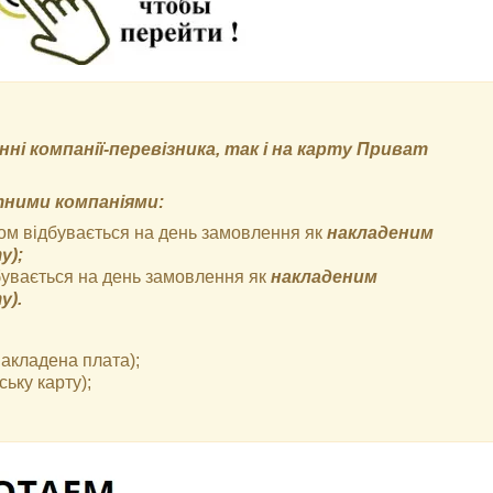
ні компанії-перевізника, так і на карту Приват
тними компаніями:
ом відбувається на день замовлення як
накладеним
у);
бувається на день замовлення як
накладеним
у).
накладена плата);
ьку карту);