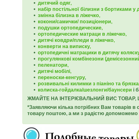
дитячий одяг,
набір постільної білизни з бортиками у 
змінна білизна в ліжечко,
кокони/самички/ позиціонери,
подушки ортопедические,
ортопедические
матраци в ліжечко,
дитячі ковдри/пледи в ліжечко,
конверти на виписку,
ортопедичні матрацики в дитячу коляску
прогулянкові комбінезони (демісезонний
пеленатори,
дитячі мобілі,
переноски-кенгуру
,
розвивальні килимки з піаніно та брязк
колиска-гойдалка/шезлонги/баунсери
і 
ЖМАЙТЕ НА ІНТЕРІЄВАЛЬНИЙ ВИС ТОВАР, 
*Заявляючи кілька потрібних Вам товарів в 
товару поштою, а ми з радістю допоможемо 