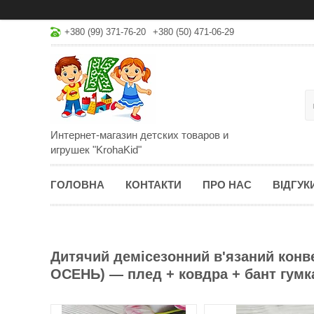
+380 (99) 371-76-20
+380 (50) 471-06-29
Интернет-магазин детских товаров и
игрушек "KrohaKid"
ГОЛОВНА
КОНТАКТИ
ПРО НАС
ВІДГУК
Дитячий демісезонний в'язаний конве
ОСЕНЬ) — плед + ковдра + бант гумк