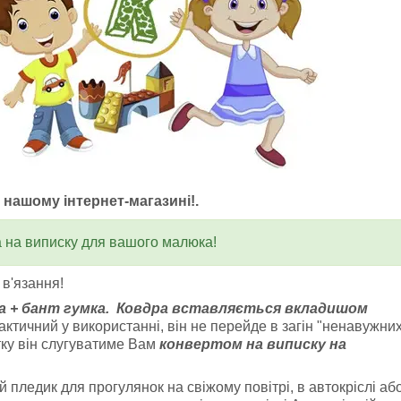
у нашому інтернет-магазині!.
 на виписку для вашого малюка!
 в'язання!
а + бант гумка.
Ковдра вставляється вкладишом
рактичний у використанні, він не перейде в загін "ненавужни
ку він слугуватиме Вам
конвертом на виписку на
 пледик для прогулянок на свіжому повітрі, в автокріслі аб