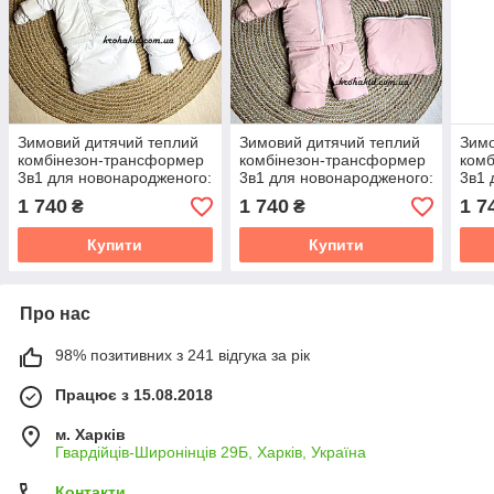
Зимовий дитячий теплий
Зимовий дитячий теплий
Зимо
комбінезон-трансформер
комбінезон-трансформер
комб
3в1 для новонародженого:
3в1 для новонародженого:
3в1 
0-2 роки
0-2 роки
0-2 
1 740
1 740
1 7
₴
₴
Купити
Купити
Про нас
98% позитивних з 241 відгука за рік
Працює з 15.08.2018
м. Харків
Гвардійців-Широнінців 29Б, Харків, Україна
Контакти