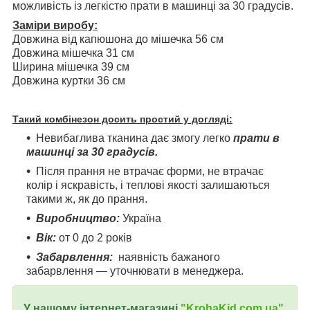
можливість із легкістю прати в машинці за 30 градусів.
Заміри виробу:
Довжина від капюшона до мішечка 56 см
Довжина мішечка 31 см
Ширина мішечка 39 см
Довжина куртки 36 см
Такий комбінезон досить простий у догляді:
Невибаглива тканина дає змогу легко
прати в
машинці за 30 градусів.
Після прання не втрачає форми, не втрачає
колір і яскравість, і теплові якості залишаються
такими ж, як до прання.
Виробництво:
Україна
Вік:
от 0 до 2 років
Забарвлення:
наявність бажаного
забарвлення — уточнювати в менеджера.
У нашому інтернет-магазині
"
KrohaKid.com.ua"