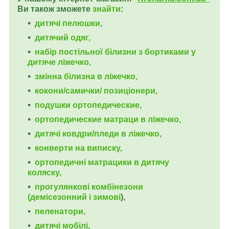
Ви також зможете
знайти
:
дитячі пелюшки,
дитячий одяг,
набір постільної білизни з бортиками у
дитяче ліжечко,
змінна білизна в ліжечко,
кокони/самички/ позиціонери,
подушки ортопедические,
ортопедические
матраци в ліжечко,
дитячі ковдри/пледи в ліжечко,
конверти на виписку,
ортопедичні матрацики в дитячу
коляску,
прогулянкові комбінезони
(демісезонний і зимові
),
пеленатори,
дитячі мобілі,