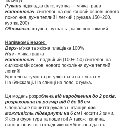
та снігу!
Рукави
підкладка фліс, куртка — м'яка трава
Наповнювач
- синтепон на силіконовій основі нового
покоління, дуже теплий і легкий ( рукава 150+200,
куртка 200)
Облямівка-
штучна, пухнаста, капюшон знімний.
Напівкомбінезон:
Верх
- м'яка та якісна плащівка 100%
Низ
- м'яка травка
Наповнювач
— подвійний (100+150) синтепон на
силіконовій основі нового покоління дуже теплий і
легкий!
Бретелі на гумці та регулюються на кілька см.
На блискавці. На спинці на поясі є гумка.
Ця модель розроблена
від народження до 2 років,
розрахована на розмір від 0 до 86 см
Спеціальне пошиття рукавів і штанців
дає
можливість підвернути на 6 см
і носити 2 зими.
Якісна фурнітура та пошиття! А також тканина,
наповнювач і всі складники комбінезона дають