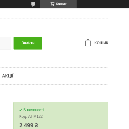
Кошик
КОШИК
Знайти
АКЦІЇ
В наявності
Код:
AНM122
2 499 ₴