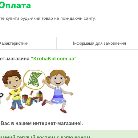
ете купити будь-який товар не покидаючи сайту.
Характеристики
Інформація для замовлення
нет-магазина
"
KrohaKid.com.ua"
Вас в нашем интернет-магазине!.
имний теплый костюм с капюшоном.