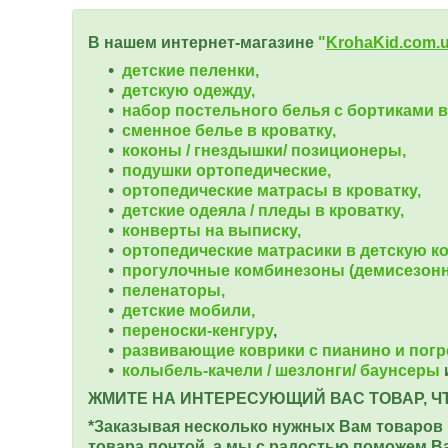
В нашем интернет-магазине
"
KrohaKid.com.
детские пеленки,
детскую одежду,
набор постельного белья с бортиками в
сменное белье в кроватку,
коконы / гнездышки/ позиционеры,
подушки ортопедические,
ортопедические
матрасы в кроватку,
детские одеяла / пледы в кроватку,
конверты на выписку,
ортопедические матрасики в детскую ко
прогулочные комбинезоны (демисезон
пеленаторы,
детские мобили,
переноски-кенгуру
,
развивающие коврики с пианино и пог
колыбель-качели / шезлонги/ баунсеры
ЖМИТЕ НА ИНТЕРЕСУЮЩИЙ ВАС ТОВАР, Ч
*Заказывая несколько нужных Вам товаров 
товара почтой, а мы с радостью поможем В