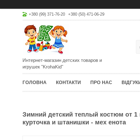
+380 (99) 371-76-20
+380 (50) 471-06-29
Интернет-магазин детских товаров и
игрушек "KrohaKid"
ГОЛОВНА
КОНТАКТИ
ПРО НАС
ВІДГУК
Зимний детский теплый костюм от 1 г
курточка и штанишки - мех енота