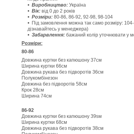
Виробництво:
Україна
Вік:
від 0 до 2 років
Розміри:
80-86, 86-92, 92-98, 98-104
Під замовлення можна так само розміру: 104-11
дізнавайтесь у менеджера)
Забарвлення:
бажаний колір уточнювати у 
Розміри:
80-86
Довжина куртки без капюшону 37см
Ширина куртки 66см
Довжина рукава без підворотів 36см
Полукомбінезон
Довжина без підворотів 58см
Крок 28см
Ширина 74см
86-92
Довжина куртки без капюшону 39sм
Ширина куртки 68см
Довжина рукава без підворотів 38см