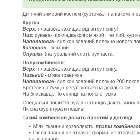
Дитячий зимовий костюм (курточка+ напівкомпінезо
Куртка
Верх:
плащова, захищає від вітру і снігу!
Низ:
рукава- підкладка фліс м'який і теплий, курт
Наповнювач
- силіконізований волокно нового пок
Капюшон
- знімний
Опушка
- (натуральний єнот), пухнаста.
Полукомбінезон:
Верх
- плащева, захищає від вітру і снігу.
Низький
- м'яка травичка
Наповнювач
- силіконізований волокно 200 покол
Бретели на ґумці і регулюються на декілька см.
На блискавці. По спинці на поясі є гумка.
Спеціальні пошиття рукав і штанців дають змогу пі
Якісна фурнітура и пошив!
Такий комбінезон досить простий у догляді:
М’які тканини дозволяють
прати комбінезон
Після прання не втрачає форми, не втрачає ко
як до прання.