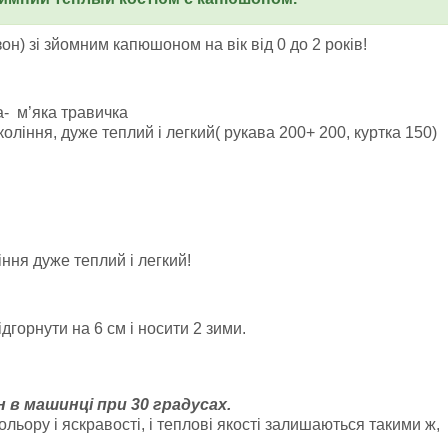
н) зі зйомним капюшоном на вік від 0 до 2 років!
ка- м’яка травичка
оління, дуже теплий і легкий( рукава 200+ 200, куртка 150)
іння дуже теплий і легкий!
дгорнути на 6 см і носити 2 зими.
 в машинці при 30 градусах.
льору і яскравості, і теплові якості залишаються такими ж,