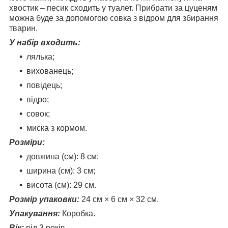
хвостик – песик сходить у туалет. Прибрати за цуценям
можна буде за допомогою совка з відром для збирання
тварин.
У набір входить:
лялька;
вихованець;
повідець;
відро;
совок;
миска з кормом.
Розміри:
довжина (см): 8 см;
ширина (см): 3 см;
висота (см): 29 см.
Розмір упаковки:
24 см × 6 см × 32 см.
Упакування:
Коробка.
Вік:
від 3 років.