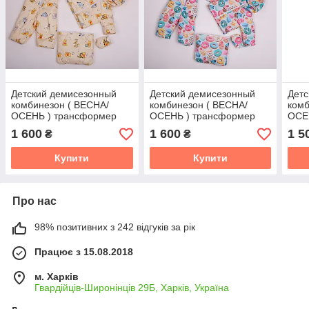
Детский демисезонный
Детский демисезонный
Детс
комбинезон ( ВЕСНА/
комбинезон ( ВЕСНА/
комб
ОСЕНЬ ) трансформер
ОСЕНЬ ) трансформер
ОСЕ
3в1 для деток от 0 до 2-х
3в1 для деток от 0 до 2-х
3в1 
1 600
1 600
1 5
₴
₴
лет
лет
лет
Купити
Купити
Про нас
98% позитивних з 242 відгуків за рік
Працює з 15.08.2018
м. Харків
Гвардійців-Широнінців 29Б, Харків, Україна