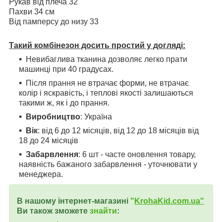
Рукав від плеча 32
Пахви 34 см
Від памперсу до низу 33
Такий комбінезон досить простий у догляді:
Невибаглива тканина дозволяє легко прати
машинці при 40 градусах.
Після прання не втрачає форми, не втрачає
колір і яскравість, і теплові якості залишаються
такими ж, як і до прання.
Виробництво
: Україна
Вік
: від 6 до 12 місяців, від 12 до 18 місяців від
18 до 24 місяців
Забарвлення
: 6 шт - часте оновлення товару,
наявність бажаного забарвлення - уточнювати у
менеджера.
В нашому інтернет-магазині
"
KrohaKid.com.ua"
Ви також зможете
знайти
: