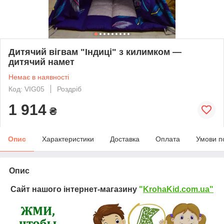
Дитячий вігвам "Індиці" з килимком —
дитячий намет
Немає в наявності
Код: VIG05
Роздріб
1 914
₴
Опис
Характеристики
Доставка
Оплата
Умови п
Опис
Сайт нашого інтернет-магазину
"
KrohaKid.com.ua"