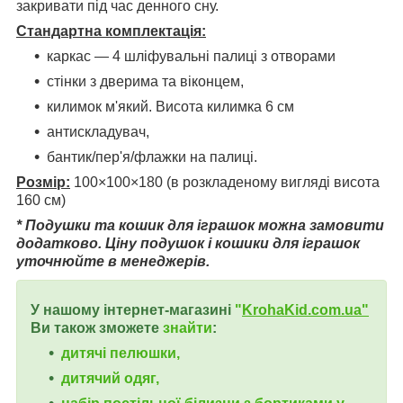
закривати під час денного сну.
Стандартна комплектація:
каркас — 4 шліфувальні палиці з отворами
стінки з дверима та віконцем,
килимок м'який. Висота килимка 6 см
антискладувач,
бантик/пер'я/флажки на палиці.
Розмір:
100×100×180 (в розкладеному вигляді висота
160 см)
* Подушки та кошик для іграшок можна замовити
додатково. Ціну подушок і кошики для іграшок
уточнюйте в менеджерів.
У нашому інтернет-магазині
"
KrohaKid.com.ua"
Ви також зможете
знайти
:
дитячі пелюшки,
дитячий одяг,