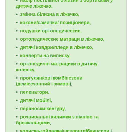
набір постільної білизни з бортиками у
дитяче ліжечко,
змінна білизна в ліжечко,
кокони/самички/ позиціонери,
подушки ортопедические,
ортопедические
матраци в ліжечко,
дитячі ковдри/пледи в ліжечко,
конверти на виписку,
ортопедичні матрацики в дитячу
коляску,
прогулянкові комбінезони
(демісезонний і зимові
),
пеленатори,
дитячі мобілі,
переноски-кенгуру
,
розвивальні килимки з піаніно та
брязкальцями
,
колиска-гойдалка/шезлонги/баунсери
і