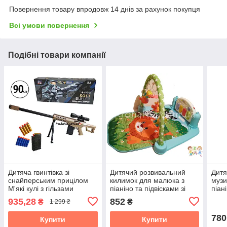
Повернення товару впродовж 14 днів за рахунок покупця
Всі умови повернення
Подібні товари компанії
Дитяча гвинтівка зі
Дитячий розвивальний
Дитя
снайперським прицілом
килимок для малюка з
музи
М'які кулі з гільзами
піаніно та підвісками зі
піан
Снайперський приціл
звуковими ефектами 9911
прое
935,28
852
₴
₴
1 299 ₴
Розмір 90 см
і ви
780
Купити
Купити