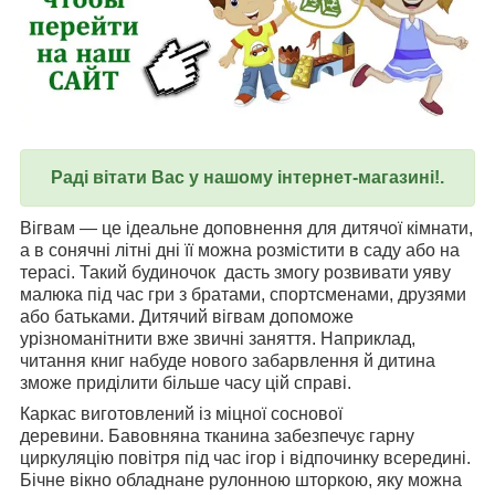
Раді вітати Вас у нашому інтернет-магазині!.
Вігвам — це ідеальне доповнення для дитячої кімнати,
а в сонячні літні дні її можна розмістити в саду або на
терасі. Такий будиночок дасть змогу розвивати уяву
малюка під час гри з братами, спортсменами, друзями
або батьками. Дитячий вігвам допоможе
урізноманітнити вже звичні заняття. Наприклад,
читання книг набуде нового забарвлення й дитина
зможе приділити більше часу цій справі.
Каркас виготовлений із міцної соснової
деревини. Бавовняна тканина забезпечує гарну
циркуляцію повітря під час ігор і відпочинку всередині.
Бічне вікно обладнане рулонною шторкою, яку можна