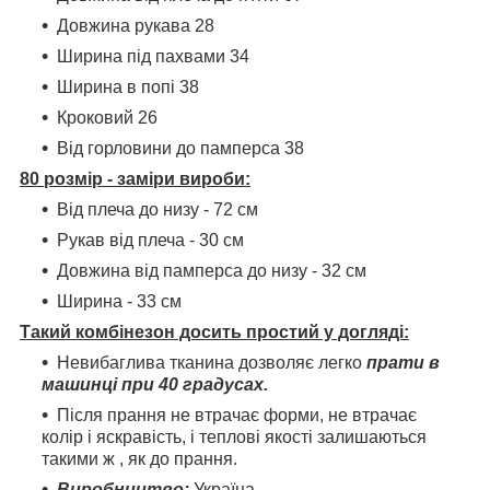
Довжина рукава 28
Ширина під пахвами 34
Ширина в попі 38
Кроковий 26
Від горловини до памперса 38
80 розмір - заміри вироби:
Від плеча до низу - 72 см
Рукав від плеча - 30 см
Довжина від памперса до низу - 32 см
Ширина - 33 см
Такий комбінезон досить простий у догляді:
Невибаглива тканина дозволяє легко
прати в
машинці при 40 градусах.
Після прання не втрачає форми, не втрачає
колір і яскравість, і теплові якості залишаються
такими ж , як до прання.
Виробництво:
Україна