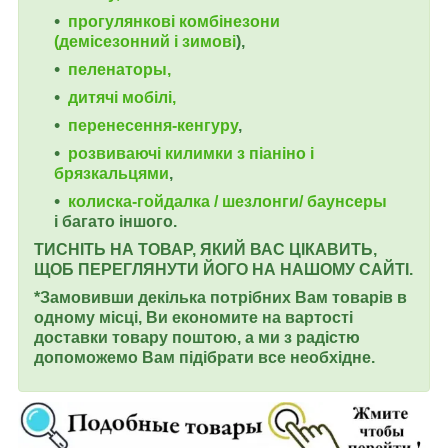
прогулянкові комбінезони
(демісезонний і зимові
),
пеленаторы,
дитячі мобілі,
перенесення-кенгуру
,
розвиваючі килимки з піаніно і
брязкальцями
,
колиска-гойдалка / шезлонги/ баунсеры
і багато іншого.
ТИСНІТЬ НА ТОВАР, ЯКИЙ ВАС ЦІКАВИТЬ,
ЩОБ ПЕРЕГЛЯНУТИ ЙОГО НА НАШОМУ САЙТІ.
*Замовивши декілька потрібних Вам товарів в
одному місці, Ви економите на вартості
доставки товару поштою, а ми з радістю
допоможемо Вам підібрати все необхідне.