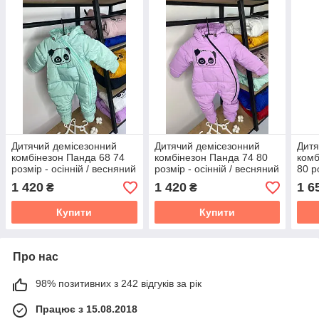
Дитячий демісезонний
Дитячий демісезонний
Дитя
комбінезон Панда 68 74
комбінезон Панда 74 80
комб
розмір - осінній / весняний
розмір - осінній / весняний
80 р
комбінезон для діток від
комбінезон для діток від
комб
1 420
1 420
1 6
₴
₴
народження
народження
нар
Купити
Купити
Про нас
98% позитивних з 242 відгуків за рік
Працює з 15.08.2018