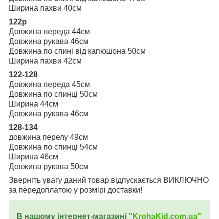
Ширина пахви 40см
122р
Довжина переда 44см
Довжина рукава 46см
Довжина по спині від капюшона 50см
Ширина пахви 42см
122-128
Довжина переда 45см
Довжина по спинці 50см
Ширина 44см
Довжина рукава 46см
128-134
довжина перелу 49см
Довжина по спинці 54см
Ширина 46см
Довжина рукава 50см
Зверніть увагу даний товар відпускається ВИКЛЮЧНО
за передоплатою у розмірі доставки!
В нашому інтернет-магазині
"
KrohaKid.com.ua"