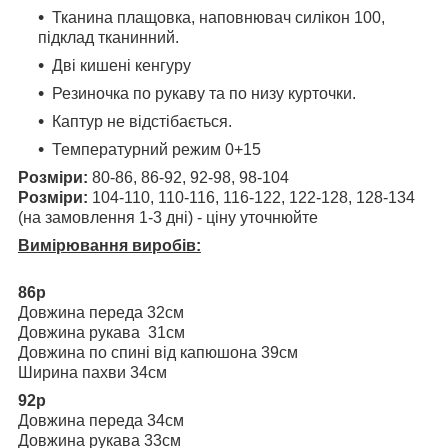
Тканина плащовка, наповнювач силікон 100,
підклад тканинний.
Дві кишені кенгуру
Резиночка по рукаву та по низу курточки.
Каптур не відстібається.
Температурний режим 0+15
Розміри:
80-86, 86-92, 92-98, 98-104
Розміри:
104-110, 110-116, 116-122, 122-128, 128-134
(на замовлення 1-3 дні) - ціну уточнюйте
Вимірювання виробів:
86р
Довжина переда 32см
Довжина рукава 31см
Довжина по спині від капюшона 39см
Ширина пахви 34см
92р
Довжина переда 34см
Довжина рукава 33см