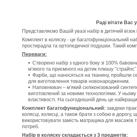
Раді вітати Вас 
Представляємо Вашій увазі набір в дитячий візок і
Комплект в коляску - це багатофункціональний на
простирадла та ортопедичної подушки. Такий компл
Переваги:
Створено набір з одного боку зі 100% бавовн
м'якого та приємного на дотик плюшу "страйпс"
Фарби, що наносяться на тканину, пройшли с
для виготовлення товарів новонародженим.
Наповнювач – м'який силіконізований синтепо
виготовлений за новими технологіями. У ньому 
властивості. На сьогоднішній день це найкращ
Комплект багатофункціональний:
завдяки практ
колясці, колисці, а також брати з собою в дорогу, 
використовувати замість матрацика для масажів т
потреб.
Набір в коляску складається з 3 предметів: