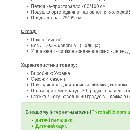
Пелюшка-простирадло - 80*100 см;
Подушка ортопедична, наповнення-холофайб
Плед-ковдра - 75*95 см.
Склад:
Плюш-"минки"
Бязь - 100% бавовна - (Польща)
Утеплювач - силіконізоване волокно - легке, д
Характеристики товару:
Виробник: Україна
Сезон: 4 сезони
Призначення - для коляски, ліжечка, колиски
Прати при температурі 30 градусів на деліка
Глажка з боку бавовни 40 градусів. Глажка з 
В нашому інтернет-магазині
"
KrohaKid.com.
дитячі пелюшки,
Дитячий одяг,