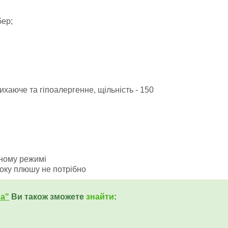
ер;
ихаюче та гіпоалергенне, щільність - 150
тному режимі
боку плюшу не потрібно
ua"
Ви також зможете
знайти
: