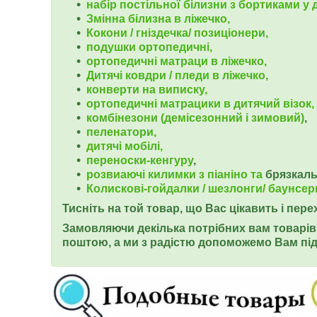
набір постільної білизни з бортиками у д
Змінна білизна в ліжечко,
Кокони / гніздечка/ позиціонери,
подушки ортопедичні,
ортопедичні
матраци в ліжечко,
Дитячі ковдри / пледи в ліжечко,
конверти на виписку,
ортопедичні матрацики в дитячий візок,
комбінезони (демісезонний і зимовий)
,
пеленатори,
дитячі мобілі,
переноски-кенгуру
,
розвиаючі килимки з піаніно та
брязкал
Колискові-гойдалки / шезлонги/ баунсер
Тисніть на той товар, що Вас цікавить і пер
Замовляючи декілька потрібних вам товарів 
поштою, а ми з радістю допоможемо Вам під