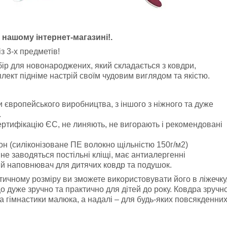
у нашому інтернет-магазині!.
з 3-х предметів!
бір для новонароджених, який складається з ковдри,
ект підніме настрій своїм чудовим виглядом та якістю.
и європейського виробництва, з іншого з ніжного та дуже
.
ертифікацію ЄС, не линяють, не вигорають і рекомендовані
н (силіконізоване ПЕ волокно щільністю 150г/м2)
не заводяться постільні кліщі, має антиалергенні
ий наповнювач для дитячих ковдр та подушок.
ичному розміру ви зможете використовувати його в ліжечку
що дуже зручно та практично для дітей до року. Ковдра зручн
а гімнастики малюка, а надалі – для будь-яких повсякденни