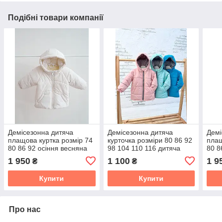
Подібні товари компанії
Демісезонна дитяча
Демісезонна дитяча
Демі
плащова куртка розмір 74
курточка розміри 80 86 92
плащ
80 86 92 осіння весняна
98 104 110 116 дитяча
80 8
куртка для дитини
осіння весняна курточка з
курт
1 950
1 100
1 9
₴
₴
капюшоном
Купити
Купити
Про нас