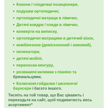
Кокони / гніздечка/ позиціонери,
подушки ортопедичні,
ортопедичні
матраци в ліжечко,
Дитячі ковдри / пледи в ліжечко,
конверти на виписку,
ортопедичні матрацики в дитячий візок,
комбінезони (демісезонний і зимовий)
,
пеленатори,
дитячі мобілі,
переноски-кенгуру
,
розвиаючі килимки з піаніно та
брязкальцями,
Колискові-гойдалки / шезлонги/
баунсери
і багато іншого.
Тисніть на той товар, що Вас цікавить і
переходьте на сайт, щоб подивитисть весь
асортимент*