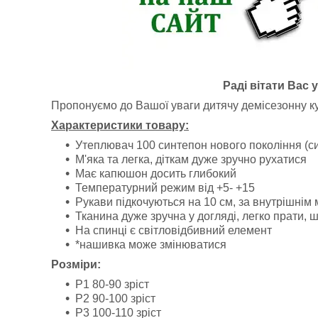
Раді вітати Вас 
Пропонуємо до Вашої уваги дитячу демісезонну ку
Характеристики товару:
Утеплювач 100 синтепон нового покоління (си
М'яка та легка, діткам дуже зручно рухатися
Має капюшон досить глибокий
Температурний режим від +5- +15
Рукави підкочуються на 10 см, за внутрішнім м
Тканина дуже зручна у догляді, легко прати, 
На спинці є світловідбивний елемент
*нашивка може змінюватися
Розміри:
Р1 80-90 зріст
Р2 90-100 зріст
Р3 100-110 зріст