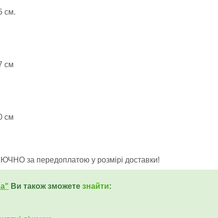
5 см.
7 см
0 см
ЛЮЧНО за передоплатою у розмірі доставки!
ua"
Ви також зможете
знайти
: