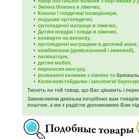
набір постільної білизни з бортиками у д
Змінна білизна в ліжечко,
Кокони / гніздечка/ позиціонери,
подушки ортопедичні,
ортопедичні
матраци в ліжечко,
Дитячі ковдри / пледи в ліжечко,
конверти на виписку,
ортопедичні матрацики в дитячий візок,
комбінезони (демісезонний і зимовий)
,
пеленатори,
дитячі мобілі,
переноски-кенгуру
,
розвиаючі килимки з піаніно та
брязкал
Колискові-гойдалки / шезлонги/ баунсер
Тисніть на той товар, що Вас цікавить і пер
Замовляючи декілька потрібних вам товарів 
поштою, а ми з радістю допоможемо Вам під