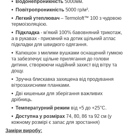
Водонепроникність
5000мм.
Повітропроникність
5000 гр/м².
Легкий утеплювач
– Termoloft™ 100 з чудовою
термоізоляцією.
Підкладка
- м'який 100% бавовняний трикотаж,
а в рукавах - приємний на дотик щільний атлас
підкладки для швидкого одягання.
Капюшон з милими вушками оснащений гумкою
та забезпечує щільне прилягання до голови
дитини, створюючи надійний захист від вітру та
дощу.
Зручна блискавка захищена від продування
вітрозахисними планками.
Дві кишеньки для зберігання важливих
дрібниць.
Температурний режим
від +5 до +25°С.
Доступна у розмірах
74, 80, 86 та 92 см (у
кожному розмірі є запас для зростання)
Заміри виробу: