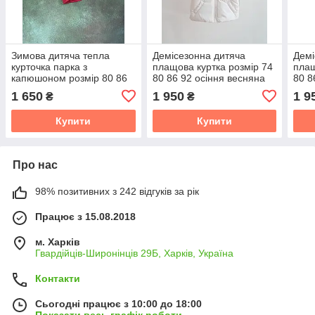
Зимова дитяча тепла
Демісезонна дитяча
Демі
курточка парка з
плащова куртка розмір 74
плащ
капюшоном розмір 80 86
80 86 92 осіння весняна
80 8
92 98
куртка для дитини
курт
1 650
1 950
1 9
₴
₴
Купити
Купити
Про нас
98% позитивних з 242 відгуків за рік
Працює з 15.08.2018
м. Харків
Гвардійців-Широнінців 29Б, Харків, Україна
Контакти
Сьогодні працює з 10:00 до 18:00
Показати весь графік роботи