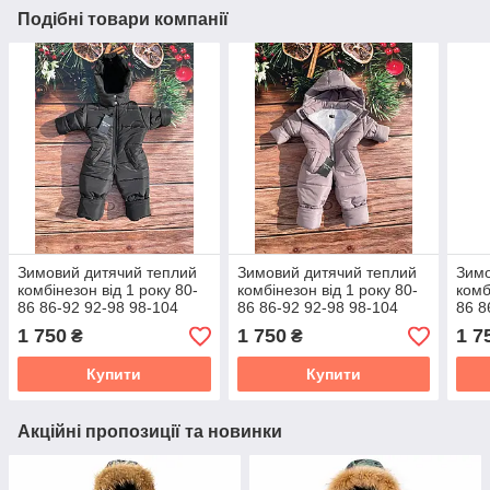
Подібні товари компанії
Зимовий дитячий теплий
Зимовий дитячий теплий
Зимо
комбінезон від 1 року 80-
комбінезон від 1 року 80-
комб
86 86-92 92-98 98-104
86 86-92 92-98 98-104
86 8
розмір з капюшоном
розмір з капюшоном
розм
1 750
1 750
1 7
₴
₴
Купити
Купити
Акційні пропозиції та новинки