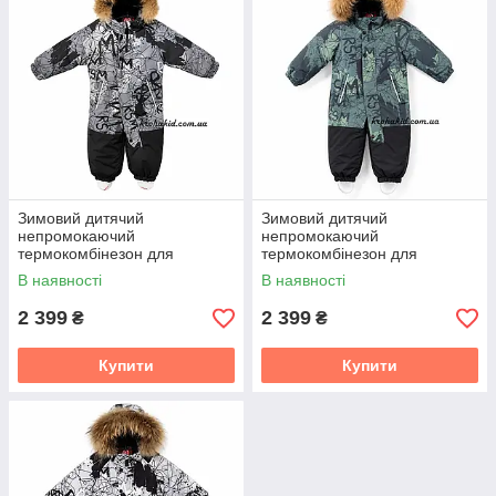
Зимовий дитячий
Зимовий дитячий
непромокаючий
непромокаючий
термокомбінезон для
термокомбінезон для
хлопчика Risingsunsoar з
хлопчика Risingsunsoar з
В наявності
В наявності
хутром єнота розмір 80 86 92
хутром єнота розмір 80 86 92
98 104
98 104
2 399
2 399
₴
₴
Купити
Купити