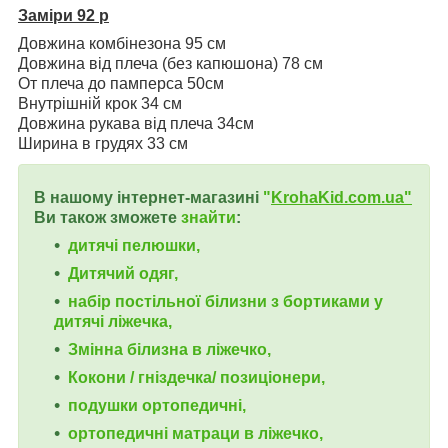
Заміри 92 р
Довжина комбінезона 95 см
Довжина від плеча (без капюшона) 78 см
От плеча до памперса 50см
Внутрішній крок 34 см
Довжина рукава від плеча 34см
Ширина в грудях 33 см
В нашому інтернет-магазині
"
KrohaKid.com.ua"
Ви також зможете
знайти
:
дитячі пелюшки,
Дитячий одяг,
набір постільної білизни з бортиками у
дитячі ліжечка,
Змінна білизна в ліжечко,
Кокони / гніздечка/ позиціонери,
подушки ортопедичні,
ортопедичні
матраци в ліжечко,