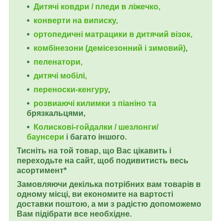
Дитячі ковдри / пледи в ліжечко,
конверти на виписку,
ортопедичні матрацики в дитячий візок,
комбінезони (демісезонний і зимовий)
,
пеленатори,
дитячі мобілі,
переноски-кенгуру
,
розвиаючі килимки з піаніно та
брязкальцями,
Колискові-гойдалки / шезлонги/
баунсери
і багато іншого.
Тисніть на той товар, що Вас цікавить і
переходьте на сайт, щоб подивитисть весь
асортимент*
Замовляючи декілька потрібних вам товарів в
одному місці, ви економите на вартості
доставки поштою, а ми з радістю допоможемо
Вам підібрати все необхідне.