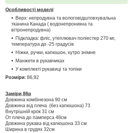
Особливості моделі
:
Верх: непродувна та вологовідштовхувальна
тканина Канада ( водонепроникна та
вітронепродувна)
Підкладка: фліс, утеплювач поліестер 270 мг,
температура до -25 градусів
Ніжки, ручки, капюшон, хутро знімне
Манжети в рукавчиках
У комплекті рукавиці та топіки
Розміри
: 86,92
Заміри 86р
Довжина комбінезона 90 см
Довжина від плеча (без капюшона) 73
Внутрішній крок 31 см
От плеча до памперса 48см
Довжина рукава від капюшона 33 см
Ширина в грудях 32см