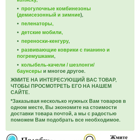
прогулочные комбинезоны
(демисезонный и зимние
),
пеленаторы,
детские мобили,
переноски-кенгуру
,
развивающие коврики с пианино и
погремушками
,
колыбель-качели / шезлонги/
баунсеры
и многое другое.
ЖМИТЕ НА ИНТЕРЕСУЮЩИЙ ВАС ТОВАР,
ЧТОБЫ ПРОСМОТРЕТЬ ЕГО НА НАШЕМ
САЙТЕ.
*Заказывая несколько нужных Вам товаров в
одном месте, Вы экономите на стоимости
доставки товара почтой, а мы с радостью
поможем Вам подобрать все необходимое.