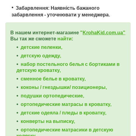
Забарвлення: Наявність бажаного
забарвлення - уточнювати у менеджера.
В нашем интернет-магазине
"
KrohaKid.com.ua"
Вы так же сможете
найти
:
детские пеленки,
детскую одежду,
набор постельного белья с бортиками в
детскую кроватку,
сменное белье в кроватку,
коконы / гнездышки/ позиционеры,
подушки ортопедические,
ортопедические
матрасы в кроватку,
детские одеяла / пледы в кроватку,
конверты на выписку,
ортопедические матрасики в детскую
коляску,