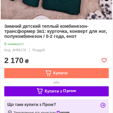
Зимний детский теплый комбинезон-
трансформер 3в1: курточка, конверт для ног,
полукомбинезон / 0-2 года, енот
В наявності
Код: AНM176
Роздріб
2 170
₴
Купити
або
Купити з
Що таке купити з Пром?
Замовлення під захистом