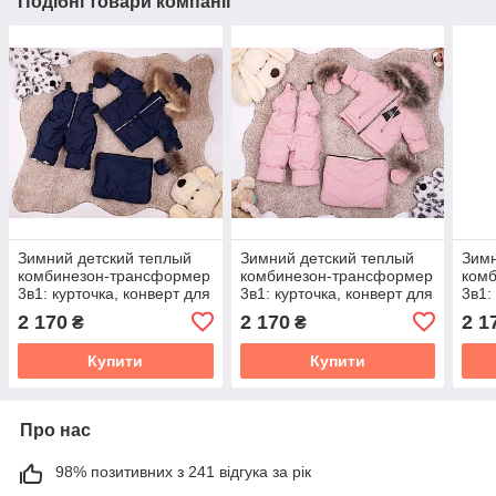
Подібні товари компанії
Зимний детский теплый
Зимний детский теплый
Зимн
комбинезон-трансформер
комбинезон-трансформер
ком
3в1: курточка, конверт для
3в1: курточка, конверт для
3в1:
ног, полукомбинезон / 0-2
ног, полукомбинезон / 0-2
ног,
2 170
2 170
2 1
₴
₴
года, енот
года, енот
года
Купити
Купити
Про нас
98% позитивних з 241 відгука за рік