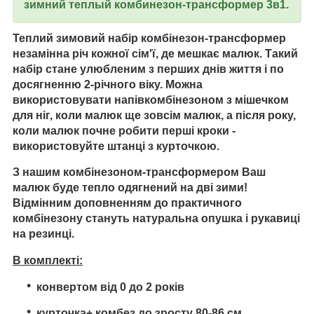
зимний теплый комбинезон-трансформер 3в1.
Теплий зимовий набір комбінезон-трансформер
незамінна річ кожної сім'ї, де мешкає малюк. Такий
набір стане улюбленим з перших днів життя і по
досягненню 2-річного віку. Можна
використовувати напівкомбінезоном з мішечком
для ніг, коли малюк ще зовсім малюк, а після року,
коли малюк почне робити перші кроки -
використовуйте штанці з курточкою.
З нашим комбінезоном-трансформером Ваш
малюк буде тепло одягнений на дві зими!
Відмінним доповненням до практичного
комбінезону стануть натуральна опушка і рукавиці
на резинці.
В комплекті:
конвертом від 0 до 2 років
курточка+ комбез до зросту 80-86 см