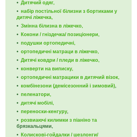
Дитячий одяг,
набір постільної білизни з бортиками у
дитячі ліжечка,
Змінна білизна в ліжечко,
Кокони / гніздечка/ позиціонери,
подушки ортопедичні,
ортопедичні
матраци в ліжечко,
Дитячі ковдри / пледи в ліжечко,
конверти на виписку,
ортопедичні матрацики в дитячий візок,
комбінезони (демісезонний і зимовий)
,
пеленатори,
дитячі мобілі,
переноски-кенгуру
,
розвиаючі килимки з піаніно та
брязкальцями,
Колискові-гойдалки / шезлонги/