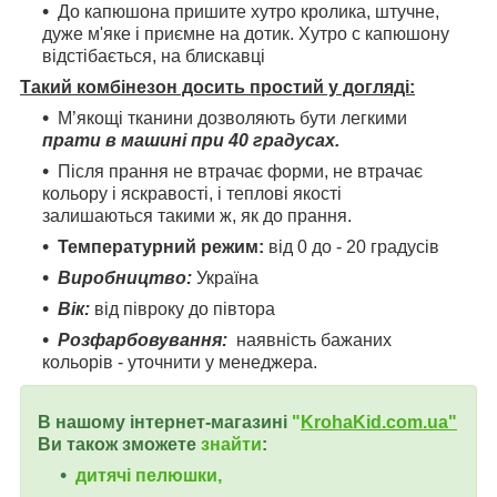
До капюшона пришите хутро кролика, штучне,
дуже м'яке і приємне на дотик. Хутро с капюшону
відстібається, на блискавці
Такий комбінезон досить простий у догляді:
М’якощі тканини дозволяють бути легкими
прати в машині при 40 градусах.
Після прання не втрачає форми, не втрачає
кольору і яскравості, і теплові якості
залишаються такими ж, як до прання.
Температурний режим:
від 0 до - 20 градусів
Виробництво:
Україна
Вік:
від півроку до півтора
Розфарбовування:
наявність бажаних
кольорів - уточнити у менеджера.
В нашому інтернет-магазині
"
KrohaKid.com.ua"
Ви також зможете
знайти
:
дитячі пелюшки,