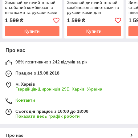
Зимовий дитячий теплий
Зимовий дитячий теплий
Зимо
стьобаний комбінезон з
комбінезон з пінетками та
стьо
пінетками та рукавичками
рукавичками для
піне
для новонародженого
новонароджених розміри
для 
1 599
1 599
1 5
₴
₴
розмір 68 74 80 86
74 80 від півроку до
розм
півтора року
Купити
Купити
Про нас
98% позитивних з 242 відгуків за рік
Працює з 15.08.2018
м. Харків
Гвардійців-Широнінців 29Б, Харків, Україна
Контакти
Сьогодні працює з 10:00 до 18:00
Показати весь графік роботи
Про нас