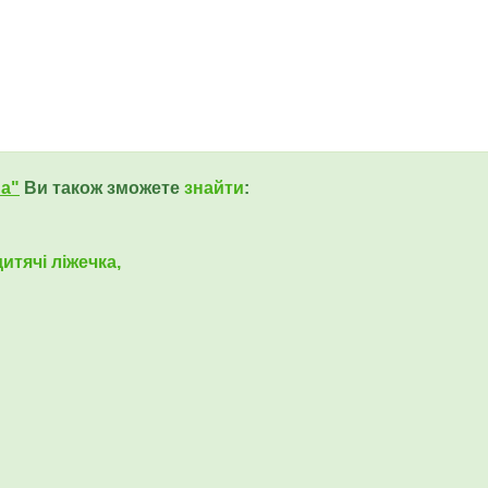
ua"
Ви також зможете
знайти
:
итячі ліжечка,