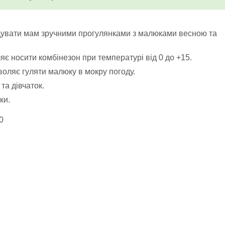
дувати мам зручними прогулянками з малюками весною та
яє носити комбінезон при температурі від 0 до +15.
воляє гуляти малюку в мокру погоду.
та дівчаток.
ки.
0