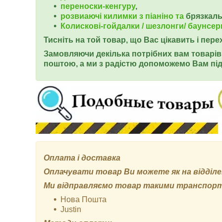
переноски-кенгуру
,
розвиаючі килимки з піаніно та
брязкал
Колискові-гойдалки / шезлонги/ баунсер
Тисніть на той товар, що Вас цікавить і пер
Замовляючи декілька потрібних вам товарів 
поштою, а ми з радістю допоможемо Вам під
Оплата і доставка
Оплачувати товар Ви можете як на відділенн
Ми відправляємо товар такими транспор
Нова Пошта
Justin