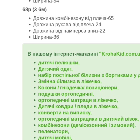
Ширина-34
68р (3-6м)
Довжина комбінезону від плеча-65
Довжина рукава від плеча-24
Довжина від памперса вниз-22
Ширина-36
В нашому інтернет-магазині
"
KrohaKid.com.
дитячі пелюшки,
Дитячий одяг,
набір постільної білизни з бортиками у д
Змінна білизна в ліжечко,
Кокони / гніздечка/ позиціонери,
подушки ортопедичні,
ортопедичні
матраци в ліжечко,
Дитячі ковдри / пледи в ліжечко,
конверти на виписку,
ортопедичні матрацики в дитячий візок,
комбінезони (демісезонний і зимовий)
,
пеленатори,
дитячі мобілі,