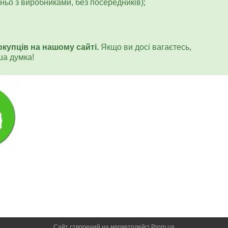
ьо з виробниками, без посередників);
окупців на нашому сайті.
Якщо ви досі вагаєтесь,
ша думка!
Сайт створений на маркетплейсі
Prom.ua