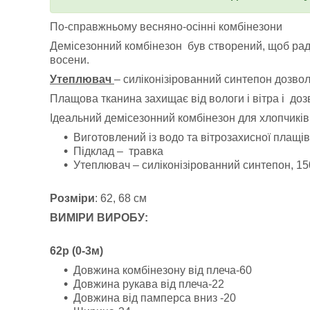
По-справжньому весняно-осінні комбінезони
Демісезонний комбінезон був створений, щоб ра
восени.
Утеплювач
– силіконізірованний синтепон дозвол
Плащова тканина захищає від вологи і вітра і доз
Ідеальний демісезонний комбінезон для хлопчиків 
Виготовлений із водо та вітрозахисної плащів
Підклад – травка
Утеплювач – силіконізірованний синтепон, 15
Розміри
: 62, 68 см
ВИМІРИ ВИРОБУ:
62р (0-3м)
Довжина комбінезону від плеча-60
Довжина рукава від плеча-22
Довжина від памперса вниз -20