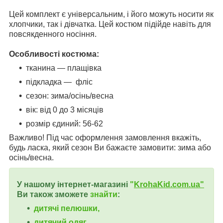
Цей комплект є універсальним, і його можуть носити як
хлопчики, так і дівчатка. Цей костюм підійде навіть для
повсякденного носіння.
Особливості костюма:
тканина — плащівка
підкладка — фліс
сезон: зима/осінь/весна
вік: від 0 до 3 місяців
розмір єдиний: 56-62
Важливо! Під час оформлення замовлення вкажіть,
будь ласка, який сезон Ви бажаєте замовити: зима або
осінь/весна.
У нашому інтернет-магазині
"
KrohaKid.com.ua"
Ви також зможете
знайти
:
дитячі пелюшки,
дитячий одяг,