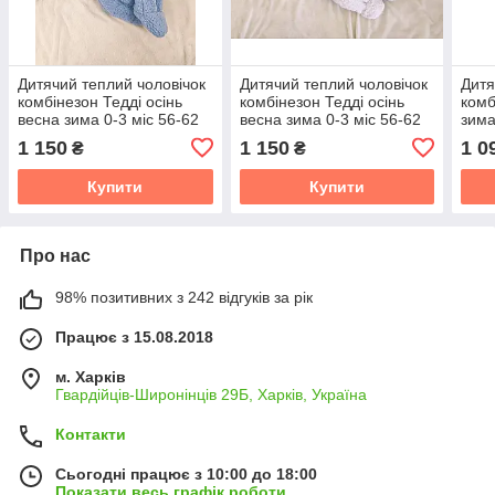
Дитячий теплий чоловічок
Дитячий теплий чоловічок
Дитя
комбінезон Тедді осінь
комбінезон Тедді осінь
комб
весна зима 0-3 міс 56-62
весна зима 0-3 міс 56-62
зима
розмір
розмір
1 150
1 150
1 0
₴
₴
Купити
Купити
Про нас
98% позитивних з 242 відгуків за рік
Працює з 15.08.2018
м. Харків
Гвардійців-Широнінців 29Б, Харків, Україна
Контакти
Сьогодні працює з 10:00 до 18:00
Показати весь графік роботи