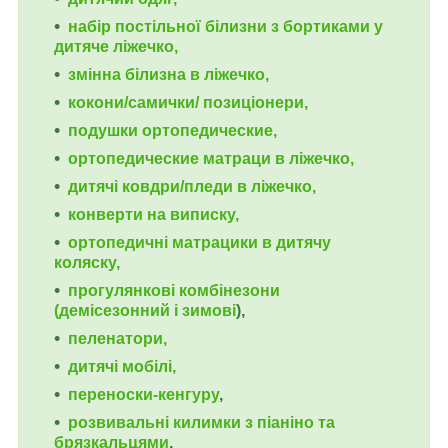
набір постільної білизни з бортиками у
дитяче ліжечко,
змінна білизна в ліжечко,
кокони/самички/ позиціонери,
подушки ортопедические,
ортопедические
матраци в ліжечко,
дитячі ковдри/пледи в ліжечко,
конверти на виписку,
ортопедичні матрацики в дитячу
коляску,
прогулянкові комбінезони
(демісезонний і зимові
),
пеленатори,
дитячі мобілі,
переноски-кенгуру
,
розвивальні килимки з піаніно та
брязкальцями
,