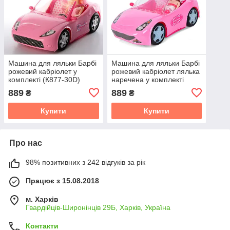
Машина для ляльки Барбі
Машина для ляльки Барбі
рожевий кабріолет у
рожевий кабріолет лялька
комплекті (К877-30D)
наречена у комплекті
(К877-30D)
889
889
₴
₴
Купити
Купити
Про нас
98% позитивних з 242 відгуків за рік
Працює з 15.08.2018
м. Харків
Гвардійців-Широнінців 29Б, Харків, Україна
Контакти