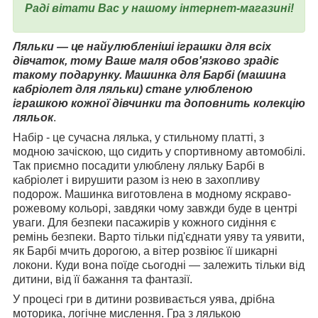
Раді вітати Вас у нашому інтернет-магазині!
Ляльки — це найулюбленіші іграшки для всіх
дівчаток, тому Ваше маля обов'язково зрадіє
такому подарунку. Машинка для Барбі (машина
кабріолет для ляльки) стане улюбленою
іграшкою кожної дівчинки та доповнить колекцію
ляльок
.
Набір - це сучасна лялька, у стильному платті, з
модною зачіскою, що сидить у спортивному автомобілі.
Так приємно посадити улюблену ляльку Барбі в
кабріолет і вирушити разом із нею в захопливу
подорож. Машинка виготовлена в модному яскраво-
рожевому кольорі, завдяки чому завжди буде в центрі
уваги. Для безпеки пасажирів у кожного сидіння є
ремінь безпеки. Варто тільки під'єднати уяву та уявити,
як Барбі мчить дорогою, а вітер розвіює її шикарні
локони. Куди вона поїде сьогодні — залежить тільки від
дитини, від її бажання та фантазії.
У процесі гри в дитини розвивається уява, дрібна
моторика, логічне мислення. Гра з лялькою