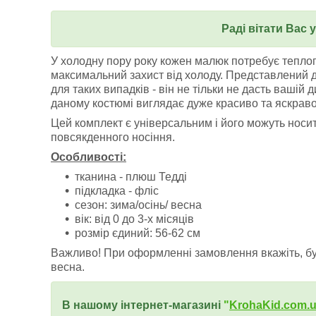
Раді вітати Вас 
У холодну пору року кожен малюк потребує теплог
максимальний захист від холоду. Представлений 
для таких випадків - він не тільки не дасть вашій д
даному костюмі виглядає дуже красиво та яскраво
Цей комплект є універсальним і його можуть носити
повсякденного носіння.
Особливості:
тканина - плюш Тедді
підкладка - фліс
сезон: зима/осінь/ весна
вік: від 0 до 3-х місяців
розмір єдиний: 56-62 см
Важливо! При оформленні замовлення вкажіть, буд
весна.
В нашому інтернет-магазині
"
KrohaKid.com.