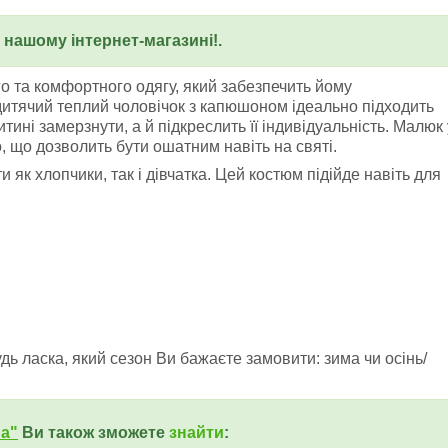
у нашому інтернет-магазині!.
о та комфортного одягу, який забезпечить йому
дитячий теплий чоловічок з капюшоном ідеально підходить
итині замерзнути, а й підкреслить її індивідуальність. Малюк 
, що дозволить бути ошатним навіть на святі.
 як хлопчики, так і дівчатка. Цей костюм підійде навіть для
ь ласка, який сезон Ви бажаєте замовити: зима чи осінь/
ua"
Ви також зможете
знайти
: