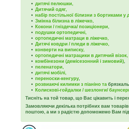
дитячі пелюшки,
Дитячий одяг,
набір постільної білизни з бортиками у д
Змінна білизна в ліжечко,
Кокони / гніздечка/ позиціонери,
подушки ортопедичні,
ортопедичні
матраци в ліжечко,
Дитячі ковдри / пледи в ліжечко,
конверти на виписку,
ортопедичні матрацики в дитячий візок,
комбінезони (демісезонний і зимовий)
,
пеленатори,
дитячі мобілі,
переноски-кенгуру
,
розвиаючі килимки з піаніно та
брязкал
Колискові-гойдалки / шезлонги/ баунсер
Тисніть на той товар, що Вас цікавить і пер
Замовляючи декілька потрібних вам товарів 
поштою, а ми з радістю допоможемо Вам під