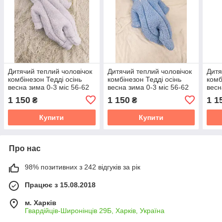
Дитячий теплий чоловічок
Дитячий теплий чоловічок
Дитя
комбінезон Тедді осінь
комбінезон Тедді осінь
комб
весна зима 0-3 міс 56-62
весна зима 0-3 міс 56-62
весн
розмір
розмір
розм
1 150
1 150
1 1
₴
₴
Купити
Купити
Про нас
98% позитивних з 242 відгуків за рік
Працює з 15.08.2018
м. Харків
Гвардійців-Широнінців 29Б, Харків, Україна