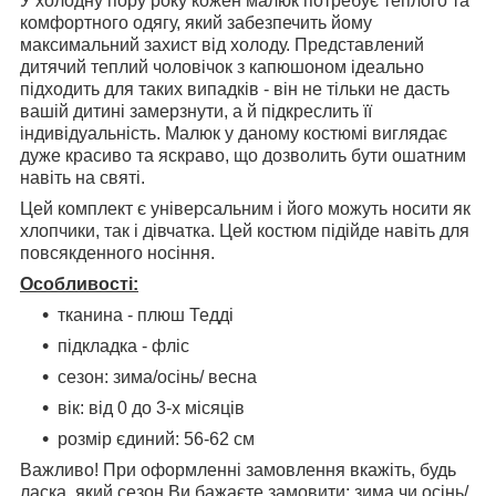
У холодну пору року кожен малюк потребує теплого та
комфортного одягу, який забезпечить йому
максимальний захист від холоду. Представлений
дитячий теплий чоловічок з капюшоном ідеально
підходить для таких випадків - він не тільки не дасть
вашій дитині замерзнути, а й підкреслить її
індивідуальність. Малюк у даному костюмі виглядає
дуже красиво та яскраво, що дозволить бути ошатним
навіть на святі.
Цей комплект є універсальним і його можуть носити як
хлопчики, так і дівчатка. Цей костюм підійде навіть для
повсякденного носіння.
Особливості:
тканина - плюш Тедді
підкладка - фліс
сезон: зима/осінь/ весна
вік: від 0 до 3-х місяців
розмір єдиний: 56-62 см
Важливо! При оформленні замовлення вкажіть, будь
ласка, який сезон Ви бажаєте замовити: зима чи осінь/