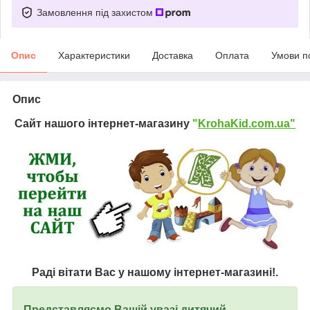
Замовлення під захистом
Опис
Характеристики
Доставка
Оплата
Умови п
Опис
Сайт нашого інтернет-магазину
"
KrohaKid.com.ua"
Раді вітати Вас у нашому інтернет-магазині!.
Представляємо Вашій увазі дитячий