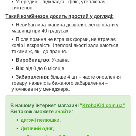
Усередині - підкладка - фліс, утеплювач -
синтепон.
Такий комбінезон досить простий у догляді:
Невибаглива тканина дозволяє легко прати у
машинці при 40 градусах.
Після прання не втрачає форми, не втрачає
колір і яскравість, і теплові якості залишаються
такими ж, як і до прання.
Виробництво
: Україна
Вік
: від 0 до 6 місяців
Забарвлення
: більше 4 шт – часте оновлення
товару, наявність бажаного забарвлення –
уточнювати у менеджера.
В нашому інтернет-магазині
"
KrohaKid.com.ua"
Ви також зможете
знайти
:
дитячі пелюшки,
Дитячий одяг,