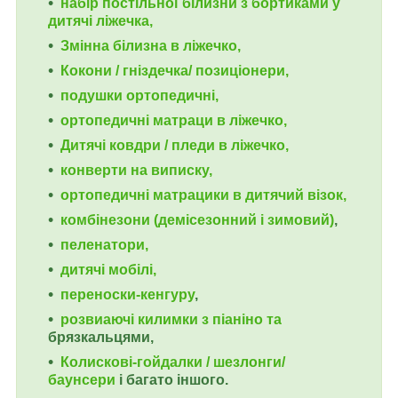
набір постільної білизни з бортиками у
дитячі ліжечка,
Змінна білизна в ліжечко,
Кокони / гніздечка/ позиціонери,
подушки ортопедичні,
ортопедичні
матраци в ліжечко,
Дитячі ковдри / пледи в ліжечко,
конверти на виписку,
ортопедичні матрацики в дитячий візок,
комбінезони (демісезонний і зимовий)
,
пеленатори,
дитячі мобілі,
переноски-кенгуру
,
розвиаючі килимки з піаніно та
брязкальцями,
Колискові-гойдалки / шезлонги/
баунсери
і багато іншого.