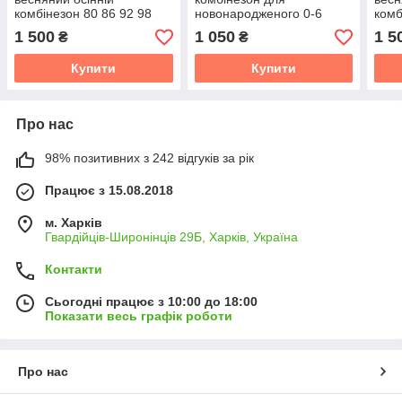
комбінезон 80 86 92 98
новонародженого 0-6
комб
комбінезон з відстібним
місяців весняний осінній
комб
1 500
1 050
1 5
₴
₴
капюшоном
комбінезон на виписку з
кап
пологового будинку
Купити
Купити
Про нас
98% позитивних з 242 відгуків за рік
Працює з 15.08.2018
м. Харків
Гвардійців-Широнінців 29Б, Харків, Україна
Контакти
Сьогодні працює з 10:00 до 18:00
Показати весь графік роботи
Про нас