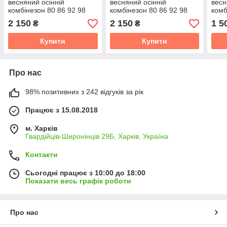
весняний осінній
весняний осінній
весн
комбінезон 80 86 92 98
комбінезон 80 86 92 98
комб
комбінезон з капюшоном
комбінезон з капюшоном
комб
2 150
2 150
1 5
₴
₴
кап
Купити
Купити
Про нас
98% позитивних з 242 відгуків за рік
Працює з 15.08.2018
м. Харків
Гвардійців-Широнінців 29Б, Харків, Україна
Контакти
Сьогодні працює з 10:00 до 18:00
Показати весь графік роботи
Про нас