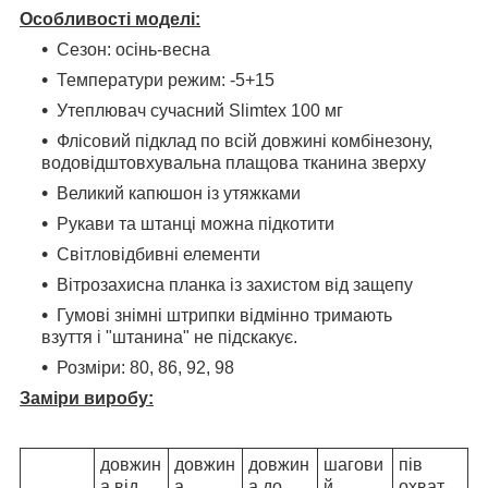
Особливості моделі:
Сезон: осінь-весна
Температури режим: -5+15
Утеплювач сучасний Slimtex 100 мг
Флісовий підклад по всій довжині комбінезону,
водовідштовхувальна плащова тканина зверху
Великий капюшон із утяжками
Рукави та штанці можна підкотити
Світловідбивні елементи
Вітрозахисна планка із захистом від защепу
Гумові знімні штрипки відмінно тримають
взуття і "штанина" не підскакує.
Розміри: 80, 86, 92, 98
Заміри
виробу:
довжин
довжин
довжин
шагови
пів
а від
а
а до
й
охват