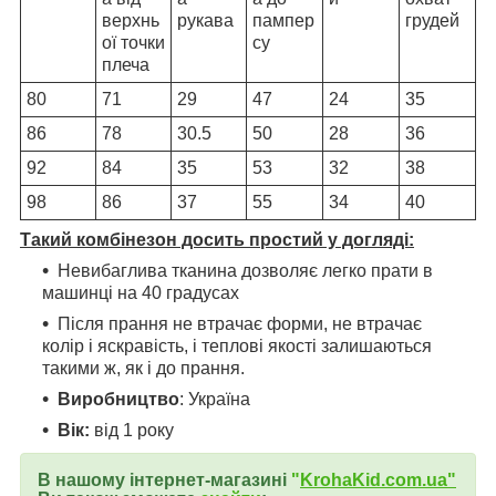
верхнь
рукава
пампер
грудей
ої точки
су
плеча
80
71
29
47
24
35
86
78
30.5
50
28
36
92
84
35
53
32
38
98
86
37
55
34
40
Такий комбінезон досить простий у догляді:
Невибаглива тканина дозволяє легко прати в
машинці на 40 градусах
Після прання не втрачає форми, не втрачає
колір і яскравість, і теплові якості залишаються
такими ж, як і до прання.
Виробництво
: Україна
Вік:
від 1 року
В нашому інтернет-магазині
"
KrohaKid.com.ua"