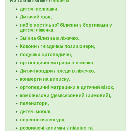
Ви також зможете
знайти
:
дитячі пелюшки,
Дитячий одяг,
набір постільної білизни з бортиками у
дитячі ліжечка,
Змінна білизна в ліжечко,
Кокони / гніздечка/ позиціонери,
подушки ортопедичні,
ортопедичні
матраци в ліжечко,
Дитячі ковдри / пледи в ліжечко,
конверти на виписку,
ортопедичні матрацики в дитячий візок,
комбінезони (демісезонний і зимовий)
,
пеленатори,
дитячі мобілі,
переноски-кенгуру
,
розвиаючі килимки з піаніно та