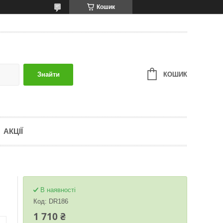
Кошик
КОШИК
Знайти
АКЦІЇ
В наявності
Код:
DR186
1 710 ₴