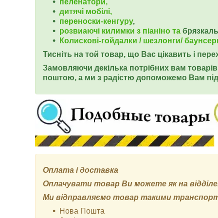
пеленатори,
дитячі мобілі,
переноски-кенгуру
,
розвиаючі килимки з піаніно та
брязкал
Колискові-гойдалки / шезлонги/ баунсер
Тисніть на той товар, що Вас цікавить і пер
Замовляючи декілька потрібних вам товарів 
поштою, а ми з радістю допоможемо Вам під
Оплата і доставка
Оплачувати товар Ви можете як на відділенн
Ми відправляємо товар такими транспор
Нова Пошта