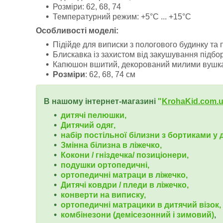
Розміри: 62, 68, 74
Температурний режим: +5°C ... +15°C
Особливості моделі:
Підійде для виписки з пологового будинку та 
Блискавка із захистом від закушування підбо
Капюшон вшитий, декорований милими вушк
Розміри
: 62, 68, 74 см
В нашому інтернет-магазині
"
KrohaKid.com.
дитячі пелюшки,
Дитячий одяг,
набір постільної білизни з бортиками у д
Змінна білизна в ліжечко,
Кокони / гніздечка/ позиціонери,
подушки ортопедичні,
ортопедичні
матраци в ліжечко,
Дитячі ковдри / пледи в ліжечко,
конверти на виписку,
ортопедичні матрацики в дитячий візок,
комбінезони (демісезонний і зимовий)
,