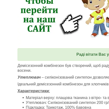
Раді вітати Вас 
Демісезонний комбінезон був створений, щоб рад
восени.
Утеплювач
– силіконізований синтепон дозволяє
Ідеальний демісезонний комбінезон для хлопчиків і
Характеристики
:
Матеріал верху: плащова тканина з вітро- т
Утеплювач: Силіконізований синтепон 200 гр/
Підкладка: Трикотаж, 100% бавовна