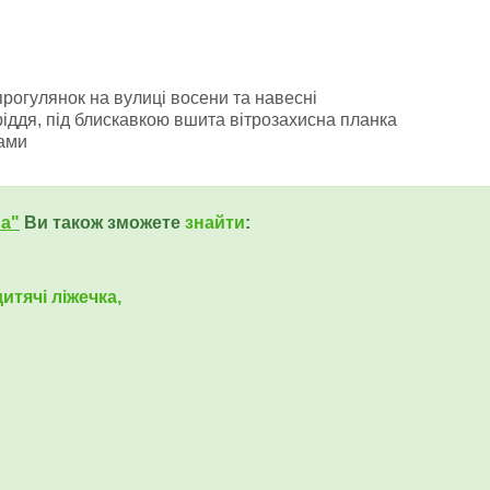
прогулянок на вулиці восени та навесні
ріддя, під блискавкою вшита вітрозахисна планка
ами
ua"
Ви також зможете
знайти
:
итячі ліжечка,