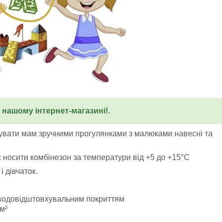
у нашому інтернет-магазині!.
увати мам зручними прогулянками з малюками навесні та
 носити комбінезон за температури від +5 до +15°C
 дівчаток.
а водовідштовхувальним покриттям
м²