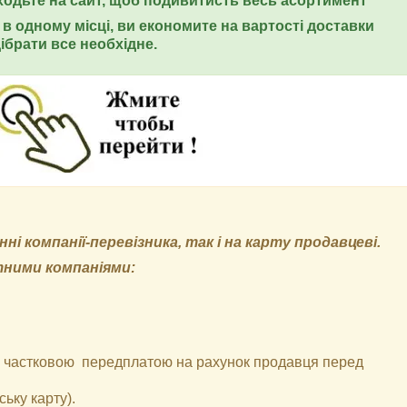
еходьте на сайт, щоб подивитисть весь асортимент*
в одному місці, ви економите на вартості доставки
ібрати все необхідне.
і компанії-перевізника, так і на карту продавцеві.
тними компаніями:
 з частковою передплатою на рахунок продавця перед
ьку карту).