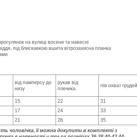
прогулянок на вулиці восени та навесні
ріддя, під блискавкою вшита вітрозахисна планка
ами
від памперсу до
рукав від
пів охват груде
низу
плечика
15
22
31
17
24
33
21
26
35
ть чоловічка, її можна докупити в комплекті з
очка в наявності у трьох розмірах 36-38 40-42 44-