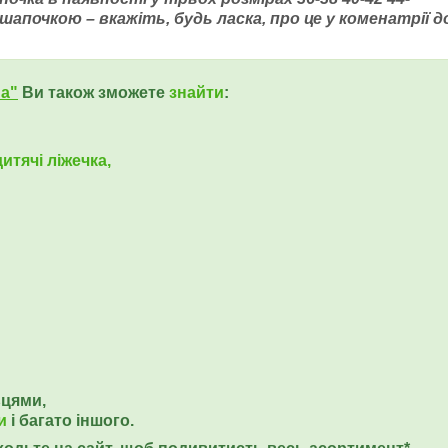
апочкою – вкажіть, будь ласка, про це у коменатрії д
ua"
Ви також зможете
знайти
:
итячі ліжечка,
ьцями,
и
і багато іншого.