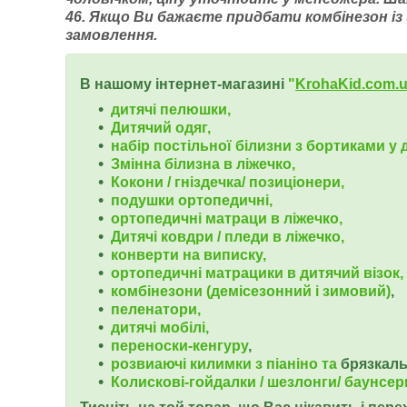
46.
Якщо Ви бажаєте придбати комбінезон із ш
замовлення.
В нашому інтернет-магазині
"
KrohaKid.com.
дитячі пелюшки,
Дитячий одяг,
набір постільної білизни з бортиками у д
Змінна білизна в ліжечко,
Кокони / гніздечка/ позиціонери,
подушки ортопедичні,
ортопедичні
матраци в ліжечко,
Дитячі ковдри / пледи в ліжечко,
конверти на виписку,
ортопедичні матрацики в дитячий візок,
комбінезони (демісезонний і зимовий)
,
пеленатори,
дитячі мобілі,
переноски-кенгуру
,
розвиаючі килимки з піаніно та
брязкал
Колискові-гойдалки / шезлонги/ баунсер