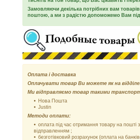
Тисніть на той товар, що Вас цікавить і пер
Замовляючи декілька потрібних вам товарів 
поштою, а ми з радістю допоможемо Вам під
Оплата і доставка
Оплачувати товар Ви можете як на відділенн
Ми відправляємо товар такими транспор
Нова Пошта
Justin
Методи оплати:
оплата під час отримання товару на пошті
відправленням ;
безготівковий розрахунок (оплата на банківс