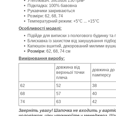
Утеплювач:
Silcosoft 150
гр/м²
Підкладка: 100% бавовна
Рукавчики закриваються
Розміри: 62, 68, 74
Температурний режим: +5°C ... +15°C
Особливості моделі:
Підійде для виписки з пологового будинку та 
Блискавка із захистом від закушування підбо
Капюшон вшитий, декорований милими вушк
Розміри
: 62, 68, 74 см
Вимірювання виробу:
довжина від
довжина до
верхньої точки
памперсу
плеча
62
52
38
68
57
40
74
63
42
Зверніть увагу! Шапочка не входить у вартіс
чоловічком, ціну уточнюйте у менеджера.
Шап