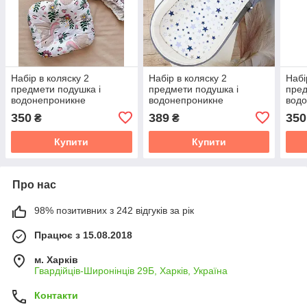
Набір в коляску 2
Набір в коляску 2
Набі
предмети подушка і
предмети подушка і
пред
водонепроникне
водонепроникне
вод
простирадло на резинці
простирадло на резинці
прос
350
389
350
₴
₴
комплект постільної
комплект постільної
комп
білизни в дитячий візок
білизни в дитячий візок
біли
Купити
Купити
Про нас
98% позитивних з 242 відгуків за рік
Працює з 15.08.2018
м. Харків
Гвардійців-Широнінців 29Б, Харків, Україна
Контакти