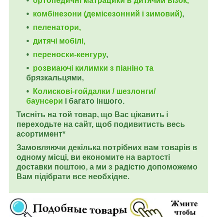
ортопедичні матрацики в дитячий візок,
комбінезони (демісезонний і зимовий)
,
пеленатори,
дитячі мобілі,
переноски-кенгуру
,
розвиаючі килимки з піаніно та
брязкальцями,
Колискові-гойдалки / шезлонги/
баунсери
і багато іншого.
Тисніть на той товар, що Вас цікавить і
переходьте на сайт, щоб подивитисть весь
асортимент*
Замовляючи декілька потрібних вам товарів в
одному місці, ви економите на вартості
доставки поштою, а ми з радістю допоможемо
Вам підібрати все необхідне.