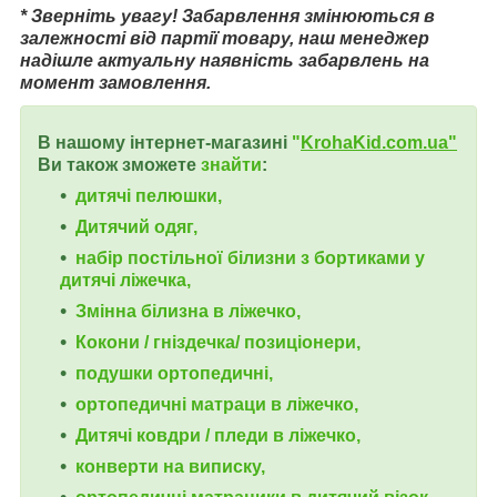
* Зверніть увагу! Забарвлення змінюються в
залежності від партії товару, наш менеджер
надішле актуальну наявність забарвлень на
момент замовлення.
В нашому інтернет-магазині
"
KrohaKid.com.ua"
Ви також зможете
знайти
:
дитячі пелюшки,
Дитячий одяг,
набір постільної білизни з бортиками у
дитячі ліжечка,
Змінна білизна в ліжечко,
Кокони / гніздечка/ позиціонери,
подушки ортопедичні,
ортопедичні
матраци в ліжечко,
Дитячі ковдри / пледи в ліжечко,
конверти на виписку,