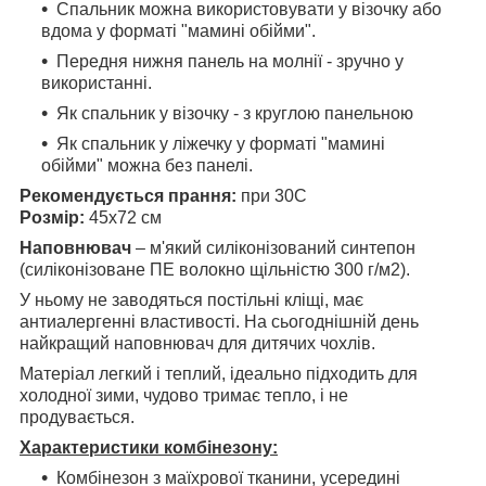
Спальник можна використовувати у візочку або
вдома у форматі "мамині обійми".
Передня нижня панель на молнії - зручно у
використанні.
Як спальник у візочку - з круглою панельною
Як спальник у ліжечку у форматі "мамині
обійми" можна без панелі.
Рекомендується прання:
при 30С
Розмір:
45х72 см
Наповнювач
– м'який силіконізований синтепон
(силіконізоване ПЕ волокно щільністю 300 г/м2).
У ньому не заводяться постільні кліщі, має
антиалергенні властивості. На сьогоднішній день
найкращий наповнювач для дитячих чохлів.
Матеріал легкий і теплий, ідеально підходить для
холодної зими, чудово тримає тепло, і не
продувається.
Характеристики комбінезону:
Комбінезон з маїхрової тканини, усередині