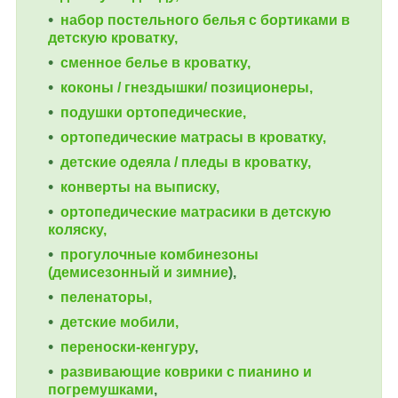
набор постельного белья с бортиками в
детскую кроватку,
сменное белье в кроватку,
коконы / гнездышки/ позиционеры,
подушки ортопедические,
ортопедические
матрасы в кроватку,
детские одеяла / пледы в кроватку,
конверты на выписку,
ортопедические матрасики в детскую
коляску,
прогулочные комбинезоны
(демисезонный и зимние
),
пеленаторы,
детские мобили,
переноски-кенгуру
,
развивающие коврики с пианино и
погремушками
,