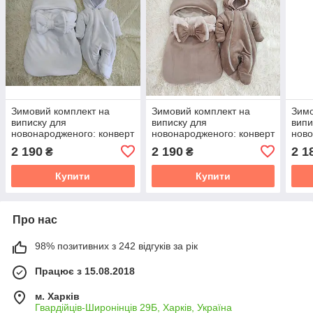
Зимовий комплект на
Зимовий комплект на
Зимо
виписку для
виписку для
випи
новонародженого: конверт
новонародженого: конверт
ново
(конверт-чохол) та
(конверт-чохол) та
(кон
2 190
2 190
2 1
₴
₴
комбінезон 56-62 см
комбінезон 56-62 см
комб
Купити
Купити
Про нас
98% позитивних з 242 відгуків за рік
Працює з 15.08.2018
м. Харків
Гвардійців-Широнінців 29Б, Харків, Україна