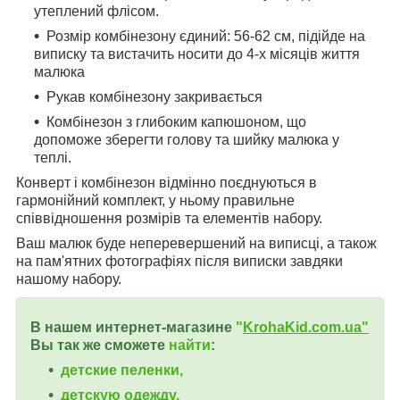
утеплений флісом.
Розмір комбінезону єдиний: 56-62 см, підійде на
виписку та вистачить носити до 4-х місяців життя
малюка
Рукав комбінезону закривається
Комбінезон з глибоким капюшоном, що
допоможе зберегти голову та шийку малюка у
теплі.
Конверт і комбінезон відмінно поєднуються в
гармонійний комплект, у ньому правильне
співвідношення розмірів та елементів набору.
Ваш малюк буде неперевершений на виписці, а також
на пам'ятних фотографіях після виписки завдяки
нашому набору.
В нашем интернет-магазине
"
KrohaKid.com.ua"
Вы так же сможете
найти
:
детские пеленки,
детскую одежду,