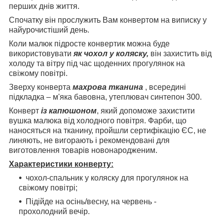
перших днів життя.
Спочатку він прослужить Вам конвертом на виписку у
найурочистіший день.
Коли малюк підросте конвертик можна буде
використовувати
як чохол у коляску,
він захистить від
холоду та вітру під час щоденних прогулянок на
свіжому повітрі.
Зверху конверта
махрова тканина
, всередині
підкладка – м'яка бавовна, утеплювач синтепон 300.
Конверт
із капюшоном
, який допоможе захистити
вушка малюка від холодного повітря. Фарби, що
наносяться на тканину, пройшли сертифікацію ЄС, не
линяють, не вигорають і рекомендовані для
виготовлення товарів новонародженим.
Характеристики конверту:
чохол-спальник у коляску для прогулянок на
свіжому повітрі;
Підійде на осінь/весну, на червень -
прохолодний вечір.