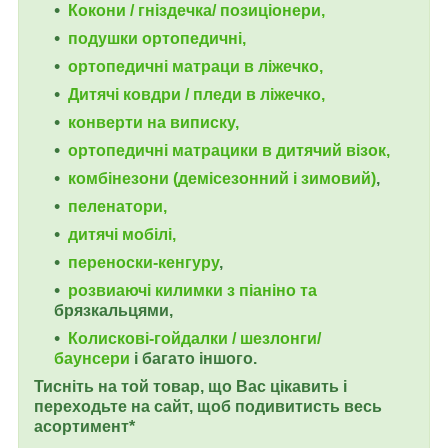
Кокони / гніздечка/ позиціонери,
подушки ортопедичні,
ортопедичні
матраци в ліжечко,
Дитячі ковдри / пледи в ліжечко,
конверти на виписку,
ортопедичні матрацики в дитячий візок,
комбінезони (демісезонний і зимовий)
,
пеленатори,
дитячі мобілі,
переноски-кенгуру
,
розвиаючі килимки з піаніно та
брязкальцями,
Колискові-гойдалки / шезлонги/
баунсери
і багато іншого.
Тисніть на той товар, що Вас цікавить і
переходьте на сайт, щоб подивитисть весь
асортимент*