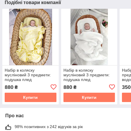
Подібні товари компанії
Набір в коляску
Набір в коляску
Набі
мусліновий 3 предмети:
мусліновий 3 предмети:
пред
подушка плед
подушка плед
вод
простирадло комплект
простирадло комплект
прос
880
880
350
₴
₴
білизни в дитячий візочок
білизни в дитячий візочок
комп
біли
Купити
Купити
Про нас
98% позитивних з 242 відгуків за рік