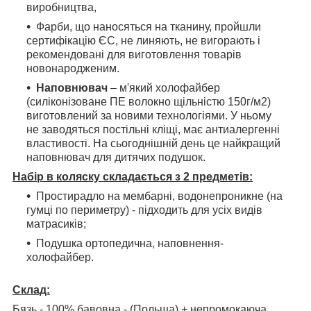
виробництва,
Фарби, що наносяться на тканину, пройшли
сертифікацію ЄС, не линяють, не вигорають і
рекомендовані для виготовлення товарів
новонародженим.
Наповнювач
– м'який холофайбер
(силіконізоване ПЕ волокно щільністю 150г/м2)
виготовлений за новими технологіями. У ньому
не заводяться постільні кліщі, має антиалергенні
властивості. На сьогоднішній день це найкращий
наповнювач для дитячих подушок.
Набір в коляску складається з 2 предметів:
Простирадло на мембарні, водонепроникне (на
гумці по периметру) - підходить для усіх видів
матрасиків;
Подушка ортопедична, наповнення-
холофайбер.
Склад:
Бязь - 100% бавовна - (Польща) + непромокаюча