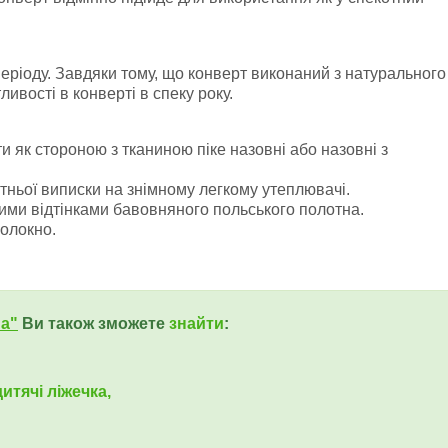
періоду. Завдяки тому, що конверт виконаний з натурального
ивості в конверті в спеку року.
 як стороною з тканиною піке назовні або назовні з
ітньої виписки на знімному легкому утеплювачі.
шими відтінками бавовняного польського полотна.
волокно.
ua"
Ви також зможете
знайти
:
итячі ліжечка,