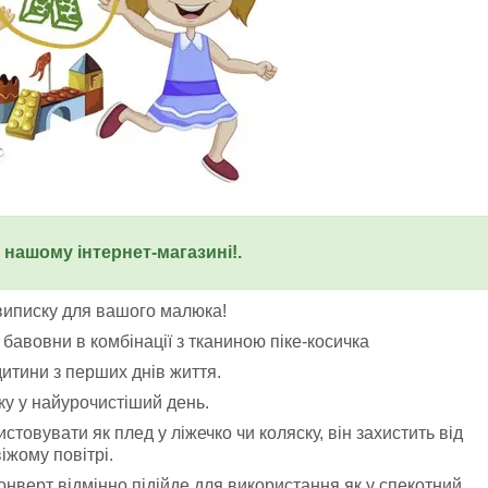
у нашому інтернет-магазині!.
виписку для вашого малюка!
 бавовни в комбінації з тканиною піке-косичка
итини з перших днів життя.
у у найурочистіший день.
товувати як плед у ліжечко чи коляску, він захистить від
іжому повітрі.
нверт відмінно підійде для використання як у спекотний