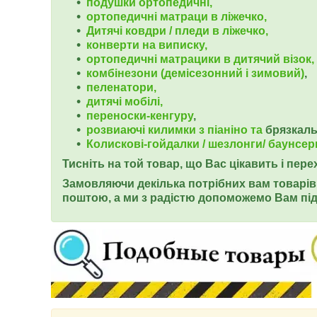
подушки ортопедичні,
ортопедичні
матраци в ліжечко,
Дитячі ковдри / пледи в ліжечко,
конверти на виписку,
ортопедичні матрацики в дитячий візок,
комбінезони (демісезонний і зимовий)
,
пеленатори,
дитячі мобілі,
переноски-кенгуру
,
розвиаючі килимки з піаніно та
брязкал
Колискові-гойдалки / шезлонги/ баунсер
Тисніть на той товар, що Вас цікавить і пер
Замовляючи декілька потрібних вам товарів 
поштою, а ми з радістю допоможемо Вам під