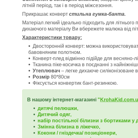
літній період, так і в період міжсезоння.
Прикрашає конверт
стильна гумка-банта.
Матеріал легкий ідеально підходить для літнього 
дихаючого матеріалу Ви вбережете малюка від пітл
Характеристики товару:
Двосторонній конверт: можна використовувати
бавовняним полотном.
Конверт-плед відмінно підійде для весняно-л
Тканина піке-косичка в поєднанні з найніжні
Утеплювач
– легке дихаюче силіконізоване 
Розмір
80*80см
Фіксується конвертик бант-резинкою.
В нашому інтернет-магазині
"
KrohaKid.com.
дитячі пелюшки,
Дитячий одяг,
набір постільної білизни з бортиками у д
Змінна білизна в ліжечко,
Кокони / гніздечка/ позиціонери,