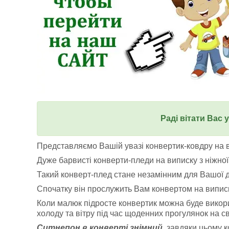
Раді вітати Вас 
Представляємо Вашій увазі конвертик-ковдру на 
Дуже барвисті конверти-пледи на виписку з ніжної
Такий конверт-плед стане незамінним для Вашої д
Спочатку він прослужить Вам конвертом на виписк
Коли малюк підросте конвертик можна буде викорис
холоду та вітру під час щоденних прогулянок на св
Ситнепон в конверті знімний,
завдяки цьому ко