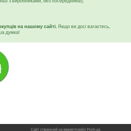
ьо з виробниками, без посередників);
окупців на нашому сайті.
Якщо ви досі вагаєтесь,
ша думка!
Сайт створений на маркетплейсі
Prom.ua