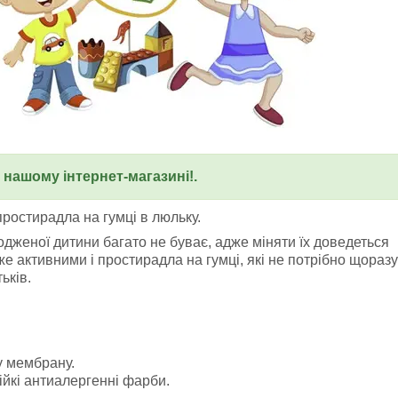
у нашому інтернет-магазині!.
ростирадла на гумці в люльку.
женої дитини багато не буває, адже міняти їх доведеться
же активними і простирадла на гумці, які не потрібно щоразу
ьків.
у мембрану.
ійкі антиалергенні фарби.