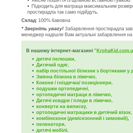
Якісне пошиття із щільною вставною гумкою.
Підходить для матраца максимальним розміро
простирадла так само підійдуть.
Склад
: 100% бавовна
* Зверніть увагу!
Забарвлення простирадла завж
менеджер надішле Вам актуальні забарвлення на
В нашому інтернет-магазині
"
KrohaKid.com.
дитячі пелюшки,
Дитячий одяг,
набір постільної білизни з бортиками у д
Змінна білизна в ліжечко,
Кокони / гніздечка/ позиціонери,
подушки ортопедичні,
ортопедичні
матраци в ліжечко,
Дитячі ковдри / пледи в ліжечко,
конверти на виписку,
ортопедичні матрацики в дитячий візок,
комбінезони (демісезонний і зимовий)
,
пеленатори,
дитячі мобілі,