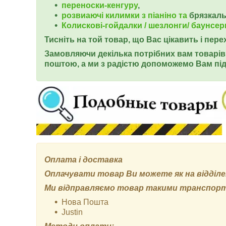
переноски-кенгуру
,
розвиаючі килимки з піаніно та
брязкал
Колискові-гойдалки / шезлонги/ баунсер
Тисніть на той товар, що Вас цікавить і пер
Замовляючи декілька потрібних вам товарів 
поштою, а ми з радістю допоможемо Вам під
Оплата і доставка
Оплачувати товар Ви можете як на відділенн
Ми відправляємо товар такими транспор
Нова Пошта
Justin