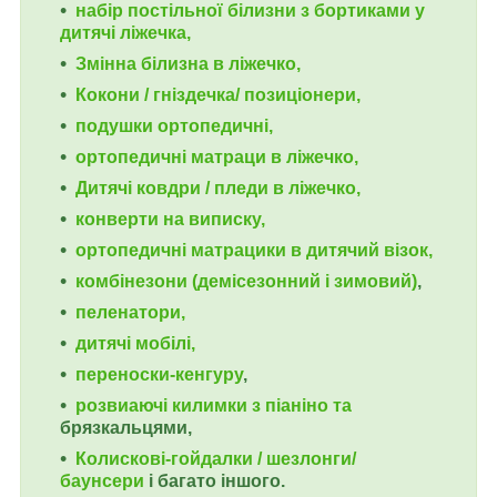
набір постільної білизни з бортиками у
дитячі ліжечка,
Змінна білизна в ліжечко,
Кокони / гніздечка/ позиціонери,
подушки ортопедичні,
ортопедичні
матраци в ліжечко,
Дитячі ковдри / пледи в ліжечко,
конверти на виписку,
ортопедичні матрацики в дитячий візок,
комбінезони (демісезонний і зимовий)
,
пеленатори,
дитячі мобілі,
переноски-кенгуру
,
розвиаючі килимки з піаніно та
брязкальцями,
Колискові-гойдалки / шезлонги/
баунсери
і багато іншого.