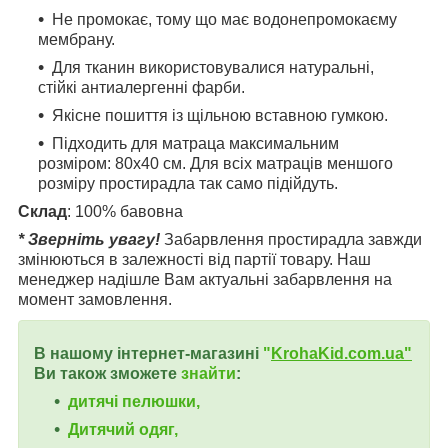
Не промокає, тому що має водонепромокаєму
мембрану.
Для тканин використовувалися натуральні,
стійкі антиалергенні фарби.
Якісне пошиття із щільною вставною гумкою.
Підходить для матраца максимальним
розміром: 80х40 см. Для всіх матраців меншого
розміру простирадла так само підійдуть.
Склад
: 100% бавовна
* Зверніть увагу!
Забарвлення простирадла завжди
змінюються в залежності від партії товару. Наш
менеджер надішле Вам актуальні забарвлення на
момент замовлення.
В нашому інтернет-магазині
"
KrohaKid.com.ua"
Ви також зможете
знайти
:
дитячі пелюшки,
Дитячий одяг,