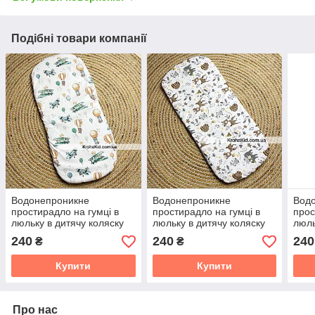
Подібні товари компанії
Водонепроникне
Водонепроникне
Вод
простирадло на гумці в
простирадло на гумці в
прос
люльку в дитячу коляску
люльку в дитячу коляску
люль
100% бавовна
100% бавовна
100
240
240
240
₴
₴
Купити
Купити
Про нас