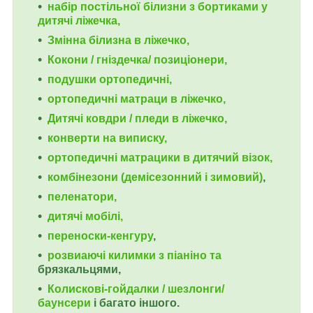
набір постільної білизни з бортиками у
дитячі ліжечка,
Змінна білизна в ліжечко,
Кокони / гніздечка/ позиціонери,
подушки ортопедичні,
ортопедичні
матраци в ліжечко,
Дитячі ковдри / пледи в ліжечко,
конверти на виписку,
ортопедичні матрацики в дитячий візок,
комбінезони (демісезонний і зимовий)
,
пеленатори,
дитячі мобілі,
переноски-кенгуру
,
розвиаючі килимки з піаніно та
брязкальцями,
Колискові-гойдалки / шезлонги/
баунсери
і багато іншого.