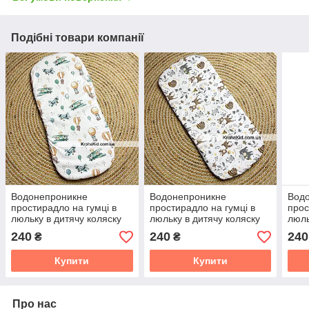
Подібні товари компанії
Водонепроникне
Водонепроникне
Вод
простирадло на гумці в
простирадло на гумці в
прос
люльку в дитячу коляску
люльку в дитячу коляску
люль
100% бавовна
100% бавовна
100
240
240
240
₴
₴
Купити
Купити
Про нас