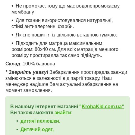
Не промокає, тому що має водонепромокаєму
мембрану.
Для тканин використовувалися натуральні,
стійкі антиалергенні фарби.
Якісне пошиття із щільною вставною гумкою.
Підходить для матраца максимальним
розміром: 80х40 см. Для всіх матраців меншого
розміру простирадла так само підійдуть.
Склад
: 100% бавовна
* Зверніть увагу!
Забарвлення простирадла завжди
змінюються в залежності від партії товару. Наш
менеджер надішле Вам актуальні забарвлення на
момент замовлення.
В нашому інтернет-магазині
"
KrohaKid.com.ua"
Ви також зможете
знайти
:
дитячі пелюшки,
Дитячий одяг,