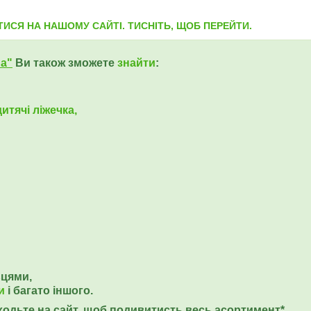
ИСЯ НА НАШОМУ САЙТІ. ТИСНІТЬ, ЩОБ ПЕРЕЙТИ.
ua"
Ви також зможете
знайти
:
итячі ліжечка,
ьцями,
и
і багато іншого.
еходьте на сайт, щоб подивитисть весь асортимент*