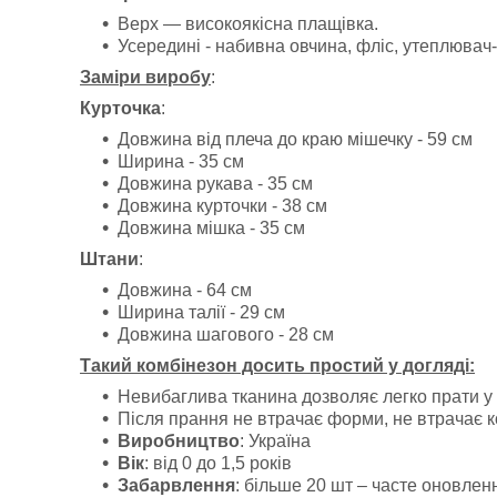
Верх ― високоякісна плащівка.
Усередині - набивна овчина, фліс, утеплювач
Заміри виробу
:
Курточка
:
Довжина від плеча до краю мішечку - 59 см
Ширина - 35 см
Довжина рукава - 35 см
Довжина курточки - 38 см
Довжина мішка - 35 см
Штани
:
Довжина - 64 см
Ширина талії - 29 см
Довжина шагового - 28 см
Такий комбінезон досить простий у догляді:
Невибаглива тканина дозволяє легко прати у
Після прання не втрачає форми, не втрачає ко
Виробництво
: Україна
Вік
: від 0 до 1,5 років
Забарвлення
: більше 20 шт – часте оновлен