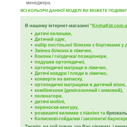
менеджера.
ВСІ КОЛЬОРИ ДАННОЇ МОДЕЛІ ВИ МОЖЕТЕ ПОДИВИТ
В нашому інтернет-магазині
"
KrohaKid.com.
дитячі пелюшки,
Дитячий одяг,
набір постільної білизни з бортиками у д
Змінна білизна в ліжечко,
Кокони / гніздечка/ позиціонери,
подушки ортопедичні,
ортопедичні
матраци в ліжечко,
Дитячі ковдри / пледи в ліжечко,
конверти на виписку,
ортопедичні матрацики в дитячий візок,
комбінезони (демісезонний і зимовий)
,
пеленатори,
дитячі мобілі,
переноски-кенгуру
,
розвиаючі килимки з піаніно та
брязкал
Колискові-гойдалки / шезлонги/ баунсер
Тисніть на той товар, що Вас цікавить і пер