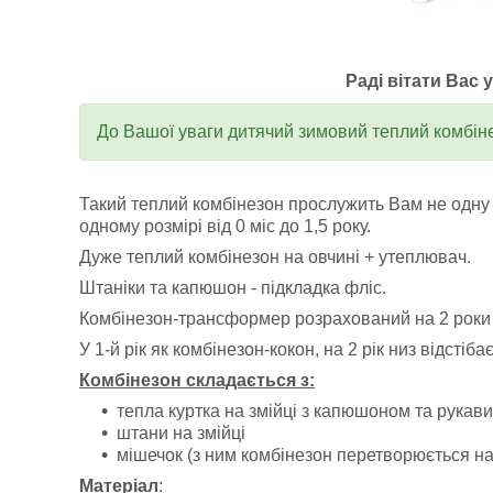
Раді вітати Вас 
До Вашої уваги дитячий зимовий теплий комбін
Такий теплий комбінезон прослужить Вам не одну 
одному розмірі від 0 міс до 1,5 року.
Дуже теплий комбінезон на овчині + утеплювач.
Штаніки та капюшон - підкладка фліс.
Комбінезон-трансформер розрахований на 2 роки
У 1-й рік як комбінезон-кокон, на 2 рік низ відстіб
Комбінезон складається з:
тепла куртка на змійці з капюшоном та рукав
штани на змійці
мішечок (з ним комбінезон перетворюється на 
Матеріал
: