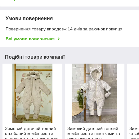
Умови повернення
Повернення товару впродовж 14 днів за рахунок покупця
Всі умови повернення
Подібні товари компанії
Зимовий дитячий теплий
Зимовий дитячий теплий
Зимо
стьобаний комбінезон з
комбінезон з пінетками та
стьо
пінетками та рукавичками
рукавичками для
піне