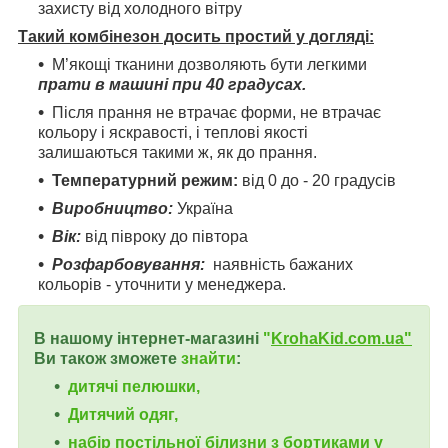
захисту від холодного вітру
Такий комбінезон досить простий у догляді:
М’якощі тканини дозволяють бути легкими
прати в машині при 40 градусах.
Після прання не втрачає форми, не втрачає
кольору і яскравості, і теплові якості
залишаються такими ж, як до прання.
Температурний режим:
від 0 до - 20 градусів
Виробництво:
Україна
Вік:
від півроку до півтора
Розфарбовування:
наявність бажаних
кольорів - уточнити у менеджера.
В нашому інтернет-магазині
"
KrohaKid.com.ua"
Ви також зможете
знайти
:
дитячі пелюшки,
Дитячий одяг,
набір постільної білизни з бортиками у