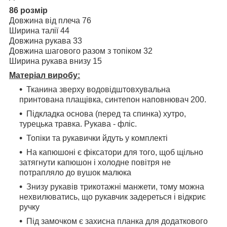
86 розмір
Довжина від плеча 76
Ширина талії 44
Довжина рукава 33
Довжина шагового разом з топіком 32
Ширина рукава внизу 15
Матеріал виробу:
Тканина зверху водовідштовхувальна
принтована плащівка, синтепон наповнювач 200.
Підкладка основа (перед та спинка) хутро,
турецька травка. Рукава - фліс.
Топіки та рукавички йдуть у комплекті
На капюшоні є фіксатори для того, щоб щільно
затягнути капюшон і холодне повітря не
потрапляло до вушок малюка
Знизу рукавів трикотажні манжети, тому можна
нехвилюватись, що рукавчик задереться і відкриє
ручку
Під замочком є захисна планка для додаткового