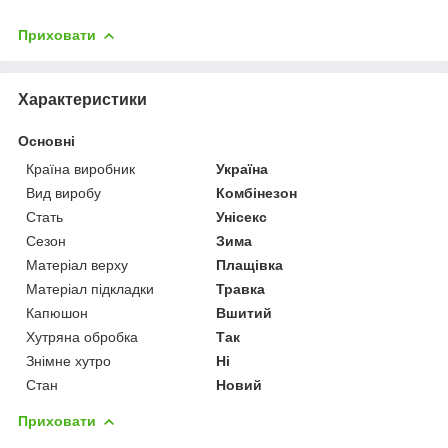
Приховати
Характеристики
Основні
Країна виробник
Україна
Вид виробу
Комбінезон
Стать
Унісекс
Сезон
Зима
Матеріал верху
Плащівка
Матеріал підкладки
Травка
Капюшон
Вшитий
Хутряна обробка
Так
Знімне хутро
Ні
Стан
Новий
Приховати