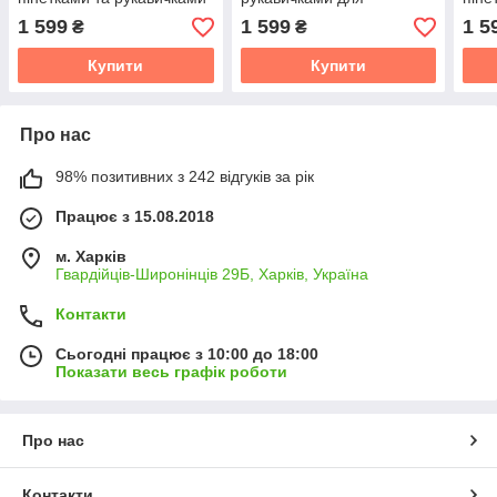
для новонародженого
новонароджених розміри
для 
1 599
1 599
1 5
₴
₴
розмір 68 74 80 86
74 80 від півроку до
розм
півтора року
Купити
Купити
Про нас
98% позитивних з 242 відгуків за рік
Працює з 15.08.2018
м. Харків
Гвардійців-Широнінців 29Б, Харків, Україна
Контакти
Сьогодні працює з 10:00 до 18:00
Показати весь графік роботи
Про нас
Контакти