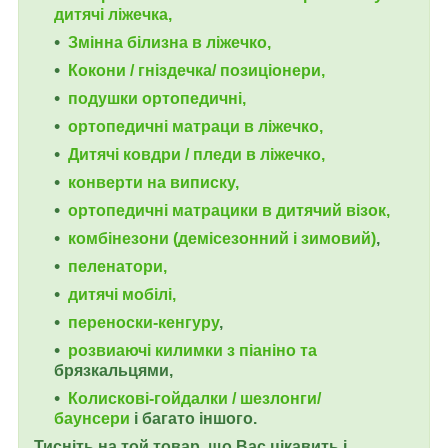
дитячі ліжечка,
Змінна білизна в ліжечко,
Кокони / гніздечка/ позиціонери,
подушки ортопедичні,
ортопедичні
матраци в ліжечко,
Дитячі ковдри / пледи в ліжечко,
конверти на виписку,
ортопедичні матрацики в дитячий візок,
комбінезони (демісезонний і зимовий)
,
пеленатори,
дитячі мобілі,
переноски-кенгуру
,
розвиаючі килимки з піаніно та
брязкальцями,
Колискові-гойдалки / шезлонги/
баунсери
і багато іншого.
Тисніть на той товар, що Вас цікавить і