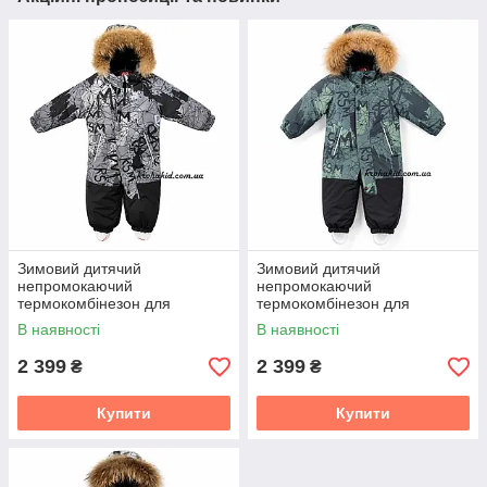
Зимовий дитячий
Зимовий дитячий
непромокаючий
непромокаючий
термокомбінезон для
термокомбінезон для
хлопчика Risingsunsoar з
хлопчика Risingsunsoar з
В наявності
В наявності
хутром єнота розмір 80 86 92
хутром єнота розмір 80 86 92
98 104
98 104
2 399
2 399
₴
₴
Купити
Купити