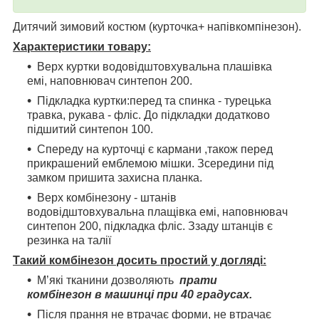
Дитячий зимовий костюм (курточка+ напівкомпінезон).
Характеристики товару:
Верх куртки водовідштовхувальна плашівка
емі, наповнювач синтепон 200.
Підкладка куртки:перед та спинка - турецька
травка, рукава - фліс. До підкладки додатково
підшитий синтепон 100.
Спереду на курточці є кармани ,також перед
прикрашений емблемою мішки. Зсередини під
замком пришита захисна планка.
Верх комбінезону - штанів
водовідштовхувальна плащівка емі, наповнювач
синтепон 200, підкладка фліс. Ззаду штанців є
резинка на талії
Такий комбінезон досить простий у догляді:
М’які тканини дозволяють
прати
комбінезон в машинці при 40 градусах.
Після прання не втрачає форми, не втрачає