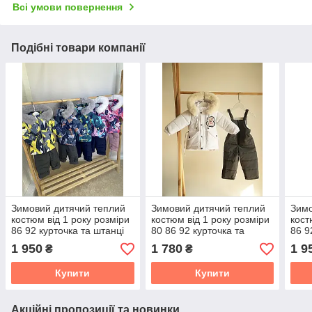
Всі умови повернення
Подібні товари компанії
Зимовий дитячий теплий
Зимовий дитячий теплий
Зимо
костюм від 1 року розміри
костюм від 1 року розміри
кост
86 92 курточка та штанці
80 86 92 курточка та
86 9
штанці
1 950
1 780
1 9
₴
₴
Купити
Купити
Акційні пропозиції та новинки