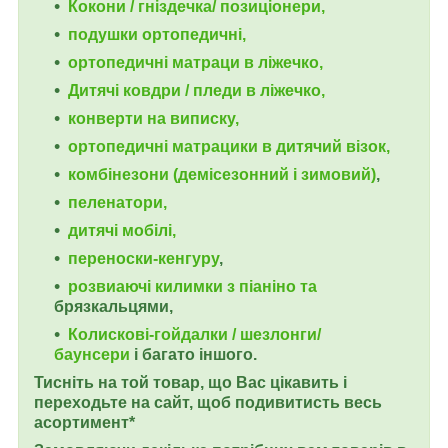
Кокони / гніздечка/ позиціонери,
подушки ортопедичні,
ортопедичні
матраци в ліжечко,
Дитячі ковдри / пледи в ліжечко,
конверти на виписку,
ортопедичні матрацики в дитячий візок,
комбінезони (демісезонний і зимовий)
,
пеленатори,
дитячі мобілі,
переноски-кенгуру
,
розвиаючі килимки з піаніно та
брязкальцями,
Колискові-гойдалки / шезлонги/
баунсери
і багато іншого.
Тисніть на той товар, що Вас цікавить і
переходьте на сайт, щоб подивитисть весь
асортимент*