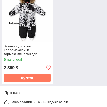
Зимовий дитячий
непромокаючий
термокомбінезон для
хлопчика Risingsunsoar з
В наявності
хутром єнота розмір 80 86 92
98 104
2 399
₴
Купити
Про нас
98% позитивних з 242 відгуків за рік