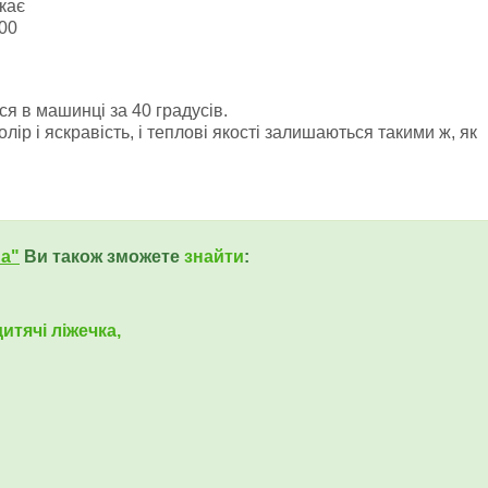
кає
100
я в машинці за 40 градусів.
ір і яскравість, і теплові якості залишаються такими ж, як
ua"
Ви також зможете
знайти
:
итячі ліжечка,