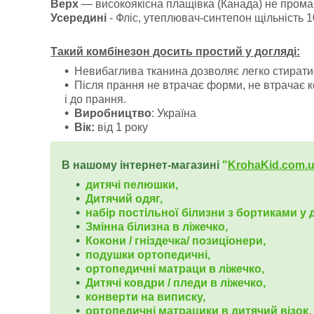
Верх
― високоякісна плащівка (Канада) не прома
Усередині
- Фліс, утеплювач-синтепон щільність 
Такий комбінезон досить простий у догляді:
Невибаглива тканина дозволяє легко стиратис
Після прання не втрачає форми, не втрачає кол
і до прання.
Виробництво
: Україна
Вік:
від 1 року
В нашому інтернет-магазині
"
KrohaKid.com.
дитячі пелюшки,
Дитячий одяг,
набір постільної білизни з бортиками у д
Змінна білизна в ліжечко,
Кокони / гніздечка/ позиціонери,
подушки ортопедичні,
ортопедичні
матраци в ліжечко,
Дитячі ковдри / пледи в ліжечко,
конверти на виписку,
ортопедичні матрацики в дитячий візок,