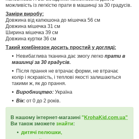
можливість із легкістю прати в машинці за 30 градусів.
Заміри виробу:
Довжина від капюшона до мішечка 56 см
Довжина мішечка 31 см
Ширина мішечка 39 см
Довжина куртки 36 см
Такий комбінезон досить простий у догляді:
Невибаглива тканина дає змогу легко
прати в
машинці за 30 градусів.
Після прання не втрачає форми, не втрачає
колір і яскравість, і теплові якості залишаються
такими ж, як до прання.
Виробництво:
Україна
Вік:
от 0 до 2 років.
В нашому інтернет-магазині
"
KrohaKid.com.ua"
Ви також зможете
знайти
:
дитячі пелюшки,