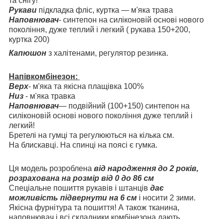
та снігу!
Рукави
підкладка фліс, куртка — м'яка трава
Наповнювач
- синтепон на силіконовій основі нового
покоління, дуже теплий і легкий ( рукава 150+200,
куртка 200)
Капюшон
з халітенами, регулятор резинка.
Напівкомбінезон:
Верх
- м'яка та якісна плащівка 100%
Низ
- м'яка травка
Наповнювач
— подвійний (100+150) синтепон на
силіконовій основі нового покоління дуже теплий і
легкий!
Бретелі на гумці та регулюються на кілька см.
На блискавці. На спинці на поясі є гумка.
Ця модель розроблена
від народження до 2 років,
розрахована на розмір від 0 до 86 см
Спеціальне пошиття рукавів і штанців
дає
можливість підвернути на 6 см
і носити 2 зими.
Якісна фурнітура та пошиття! А також тканина,
наповнювач і всі складники комбінезона дають