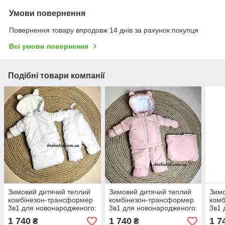
Умови повернення
Повернення товару впродовж 14 днів за рахунок покупця
Всі умови повернення
Подібні товари компанії
Зимовий дитячий теплий
Зимовий дитячий теплий
Зимо
комбінезон-трансформер
комбінезон-трансформер
комб
3в1 для новонародженого:
3в1 для новонародженого:
3в1 
0-2 роки
0-2 роки
0-2 
1 740
1 740
1 7
₴
₴