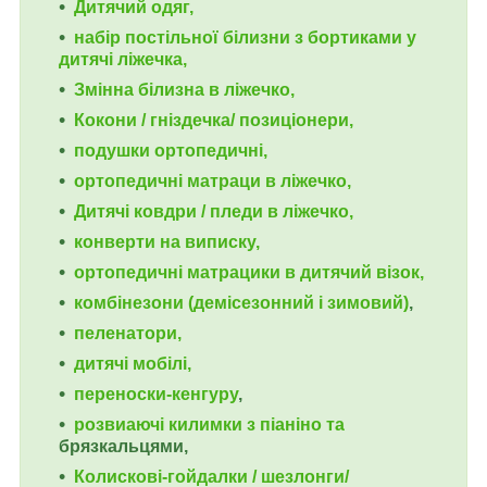
Дитячий одяг,
набір постільної білизни з бортиками у
дитячі ліжечка,
Змінна білизна в ліжечко,
Кокони / гніздечка/ позиціонери,
подушки ортопедичні,
ортопедичні
матраци в ліжечко,
Дитячі ковдри / пледи в ліжечко,
конверти на виписку,
ортопедичні матрацики в дитячий візок,
комбінезони (демісезонний і зимовий)
,
пеленатори,
дитячі мобілі,
переноски-кенгуру
,
розвиаючі килимки з піаніно та
брязкальцями,
Колискові-гойдалки / шезлонги/