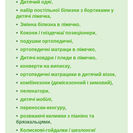
Дитячий одяг,
набір постільної білизни з бортиками у
дитячі ліжечка,
Змінна білизна в ліжечко,
Кокони / гніздечка/ позиціонери,
подушки ортопедичні,
ортопедичні
матраци в ліжечко,
Дитячі ковдри / пледи в ліжечко,
конверти на виписку,
ортопедичні матрацики в дитячий візок,
комбінезони (демісезонний і зимовий)
,
пеленатори,
дитячі мобілі,
переноски-кенгуру
,
розвиаючі килимки з піаніно та
брязкальцями,
Колискові-гойдалки / шезлонги/