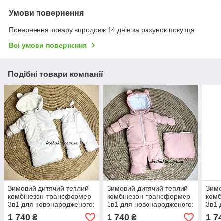
Умови повернення
Повернення товару впродовж 14 днів за рахунок покупця
Всі умови повернення
Подібні товари компанії
Зимовий дитячий теплий
Зимовий дитячий теплий
Зимо
комбінезон-трансформер
комбінезон-трансформер
комб
3в1 для новонародженого:
3в1 для новонародженого:
3в1 
0-2 роки
0-2 роки
0-2 
1 740
1 740
1 7
₴
₴