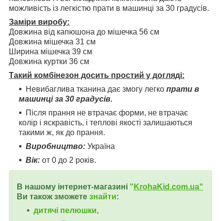
можливість із легкістю прати в машинці за 30 градусів.
Заміри виробу:
Довжина від капюшона до мішечка 56 см
Довжина мішечка 31 см
Ширина мішечка 39 см
Довжина куртки 36 см
Такий комбінезон досить простий у догляді:
Невибаглива тканина дає змогу легко
прати в
машинці за 30 градусів.
Після прання не втрачає форми, не втрачає
колір і яскравість, і теплові якості залишаються
такими ж, як до прання.
Виробництво:
Україна
Вік:
от 0 до 2 років.
В нашому інтернет-магазині
"
KrohaKid.com.ua"
Ви також зможете
знайти
:
дитячі пелюшки,