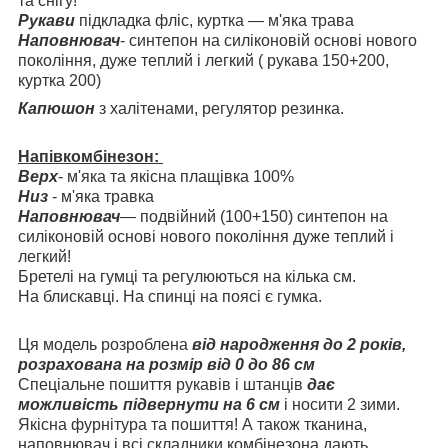
та снігу!
Рукави
підкладка фліс, куртка — м'яка трава
Наповнювач
- синтепон на силіконовій основі нового
покоління, дуже теплий і легкий ( рукава 150+200,
куртка 200)
Капюшон
з халітенами, регулятор резинка.
Напівкомбінезон:
Верх
- м'яка та якісна плащівка 100%
Низ
- м'яка травка
Наповнювач
— подвійний (100+150) синтепон на
силіконовій основі нового покоління дуже теплий і
легкий!
Бретелі на гумці та регулюються на кілька см.
На блискавці. На спинці на поясі є гумка.
Ця модель розроблена
від народження до 2 років,
розрахована на розмір від 0 до 86 см
Спеціальне пошиття рукавів і штанців
дає
можливість підвернути на 6 см
і носити 2 зими.
Якісна фурнітура та пошиття! А також тканина,
наповнювач і всі складники комбінезона дають