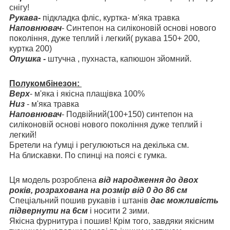
снігу!
Рукава-
підкладка фліс, куртка- м'яка травка
Наповнювач
- Синтепон на силіконовій основі нового
покоління, дуже теплий і легкий( рукава 150+ 200,
куртка 200)
Опушка -
штучна , пухнаста, капюшон зйомний.
Полукомбінезон:
Верх
- м'яка і якісна плащівка 100%
Низ
- м'яка травка
Наповнювач
- Подвійний(100+150) синтепон на
силіконовій основі нового покоління дуже теплий і
легкий!
Бретели на ґумці і регулюються на декілька см.
На блискавки. По спинці на поясі є гумка.
Ця модель розроблена
від народження до двох
років, розрахована на розмір від 0 до 86 см
Спеціальний пошив рукавів і штанів
дає можливість
підвернути на 6см
і носити 2 зими.
Якісна фурнитура і пошив! Крім того, завдяки якісним