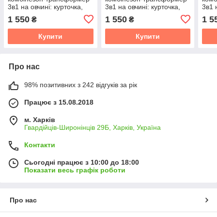
3в1 на овчині: курточка,
3в1 на овчині: курточка,
3в1 
конверт для ніг,
конверт для ніг,
конв
1 550
1 550
1 5
₴
₴
напівкомбінезон
напівкомбінезон
напі
Купити
Купити
Про нас
98% позитивних з 242 відгуків за рік
Працює з 15.08.2018
м. Харків
Гвардійців-Широнінців 29Б, Харків, Україна
Контакти
Сьогодні працює з 10:00 до 18:00
Показати весь графік роботи
Про нас