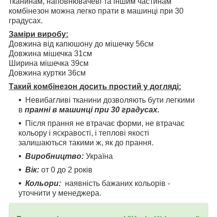
тканинам, наповнювачеві та іншим частинам
комбінезон можна легко прати в машинці при 30
градусах.
Заміри виробу:
Довжина від капюшону до мішечку 56см
Довжина мішечка 31см
Ширина мішечка 39см
Довжина куртки 36см
Такий комбінезон досить простий у догляді:
Невибагливі тканини дозволяють бути легкими
в
пранні в машинці при 30 градусах.
Після прання не втрачає форми, не втрачає
кольору і яскравості, і теплові якості
залишаються такими ж, як до прання.
Виробництво:
Україна
Вік:
от 0 до 2 років
Кольори:
наявність бажаних кольорів -
уточнити у менеджера.