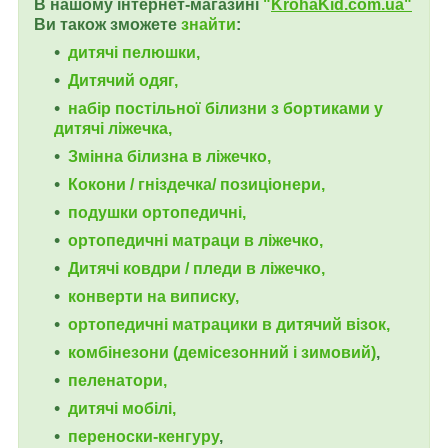
В нашому інтернет-магазині
"
KrohaKid.com.ua"
Ви також зможете
знайти
:
дитячі пелюшки,
Дитячий одяг,
набір постільної білизни з бортиками у
дитячі ліжечка,
Змінна білизна в ліжечко,
Кокони / гніздечка/ позиціонери,
подушки ортопедичні,
ортопедичні
матраци в ліжечко,
Дитячі ковдри / пледи в ліжечко,
конверти на виписку,
ортопедичні матрацики в дитячий візок,
комбінезони (демісезонний і зимовий)
,
пеленатори,
дитячі мобілі,
переноски-кенгуру
,