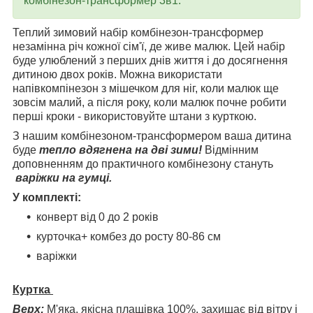
комбінезон-трансформер 3в1.
Теплий зимовий набір комбінезон-трансформер
незамінна річ кожної сім'ї, де живе малюк. Цей набір
буде улюблений з перших днів життя і до досягнення
дитиною двох років. Можна використати
напівкомпінезон з мішечком для ніг, коли малюк ще
зовсім малий, а після року, коли малюк почне робити
перші кроки - використовуйте штани з курткою.
З нашим комбінезоном-трансформером ваша дитина
буде
тепло вдягнена на дві зими!
Відмінним
доповненням до практичного комбінезону стануть
варіжки на гумці.
У комплекті:
конверт від 0 до 2 років
курточка+ комбез до росту 80-86 см
варіжки
Куртка
Верх:
М'яка, якісна плащівка 100%, захищає від вітру і