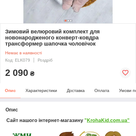
Зимовий велюровий комплект для
новонародженого конверт-ковдра
трансформер шапочка чоловічок
Немає в наявності
Код: ELK079
Роздріб
2 090
₴
Опис
Характеристики
Доставка
Оплата
Умови п
Опис
Сайт нашого інтернет-магазину
"
KrohaKid.com.ua"