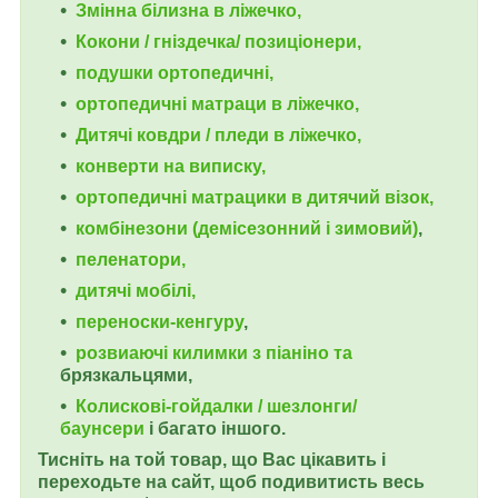
Змінна білизна в ліжечко,
Кокони / гніздечка/ позиціонери,
подушки ортопедичні,
ортопедичні
матраци в ліжечко,
Дитячі ковдри / пледи в ліжечко,
конверти на виписку,
ортопедичні матрацики в дитячий візок,
комбінезони (демісезонний і зимовий)
,
пеленатори,
дитячі мобілі,
переноски-кенгуру
,
розвиаючі килимки з піаніно та
брязкальцями,
Колискові-гойдалки / шезлонги/
баунсери
і багато іншого.
Тисніть на той товар, що Вас цікавить і
переходьте на сайт, щоб подивитисть весь