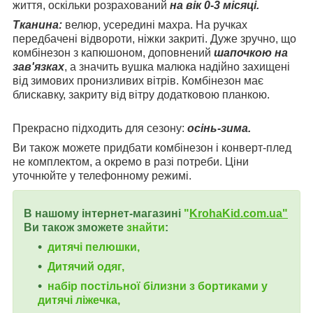
життя, оскільки розрахований
на вік 0-3 місяці.
Тканина:
велюр, усередині махра. На ручках
передбачені відвороти, ніжки закриті. Дуже зручно, що
комбінезон з капюшоном, доповнений
шапочкою на
зав'язках
, а значить вушка малюка надійно захищені
від зимових пронизливих вітрів. Комбінезон має
блискавку, закриту від вітру додатковою планкою.
Прекрасно підходить для сезону:
осінь-зима.
Ви також можете придбати комбінезон і конверт-плед
не комплектом, а окремо в разі потреби. Ціни
уточнюйте у телефонному режимі.
В нашому інтернет-магазині
"
KrohaKid.com.ua"
Ви також зможете
знайти
:
дитячі пелюшки,
Дитячий одяг,
набір постільної білизни з бортиками у
дитячі ліжечка,