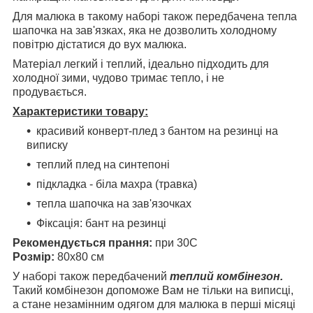
Для малюка в такому наборі також передбачена тепла
шапочка на зав'язках, яка не дозволить холодному
повітрю дістатися до вух малюка.
Матеріал легкий і теплий, ідеально підходить для
холодної зими, чудово тримає тепло, і не
продувається.
Характеристики товару:
красивий конверт-плед з бантом на резинці на
виписку
теплий плед на синтепоні
підкладка - біла махра (травка)
тепла шапочка на зав'язочках
Фіксація: бант на резинці
Рекомендується прання:
при 30С
Розмір:
80х80 см
У наборі також передбачений
теплий комбінезон.
Такий комбінезон допоможе Вам не тільки на виписці,
а стане незамінним одягом для малюка в перші місяці