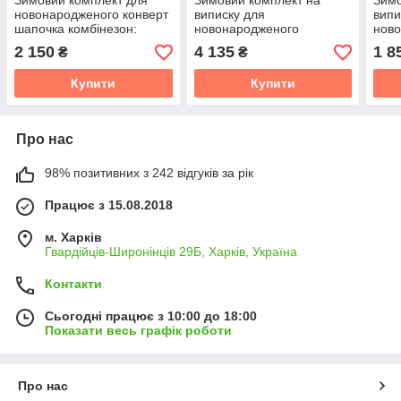
Зимовий комплект для
Зимовий комплект на
Зимо
новонародженого конверт
виписку для
випи
шапочка комбінезон:
новонародженого
нов
конверт-ковдра
"Ведмедик" (конверт та
Lari
2 150
4 135
1 8
₴
₴
чоловічок): конверт-ковдра
чоло
та комбінезон
Купити
Купити
Про нас
98% позитивних з 242 відгуків за рік
Працює з 15.08.2018
м. Харків
Гвардійців-Широнінців 29Б, Харків, Україна
Контакти
Сьогодні працює з 10:00 до 18:00
Показати весь графік роботи
Про нас