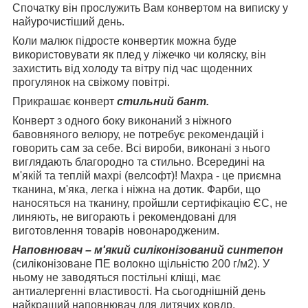
Спочатку він прослужить Вам конвертом на виписку у
найурочистіший день.
Коли малюк підросте конвертик можна буде
використовувати як плед у ліжечко чи коляску, він
захистить від холоду та вітру під час щоденних
прогулянок на свіжому повітрі.
Прикрашає конверт
стильний бант.
Конверт з одного боку виконаний з ніжного
бавовняного велюру, не потребує рекомендацій і
говорить сам за себе. Всі вироби, виконані з нього
виглядають благородно та стильно. Всередині на
м'якій та теплій махрі (велсофт)! Махра - це приємна
тканина, м'яка, легка і ніжна на дотик. Фарби, що
наносяться на тканину, пройшли сертифікацію ЄС, не
линяють, не вигорають і рекомендовані для
виготовлення товарів новонародженим.
Наповнювач – м'який силіконізований синтепон
(силіконізоване ПЕ волокно щільністю 200 г/м2). У
ньому не заводяться постільні кліщі, має
антиалергенні властивості. На сьогоднішній день
найкращий наповнювач для дитячих ковдр.