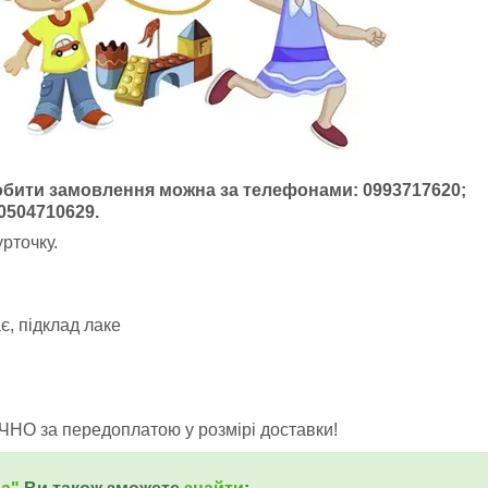
обити замовлення можна за телефонами: 0993717620;
0504710629.
рточку.
є, підклад лаке
ЧНО за передоплатою у розмірі доставки!