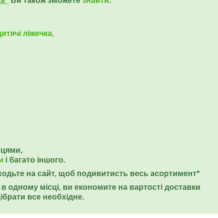
ua"
Ви також зможете
знайти
:
итячі ліжечка,
ьцями,
и
і багато іншого.
еходьте на сайт, щоб подивитисть весь асортимент*
в одному місці, ви економите на вартості доставки
ібрати все необхідне.