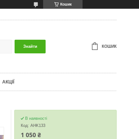
Кошик
КОШИК
Знайти
АКЦІЇ
В наявності
Код:
AHK133
1 050 ₴