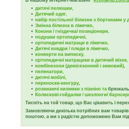
В нашому інтернет-магазині
"
KrohaKid.com.
дитячі пелюшки,
Дитячий одяг,
набір постільної білизни з бортиками у д
Змінна білизна в ліжечко,
Кокони / гніздечка/ позиціонери,
подушки ортопедичні,
ортопедичні
матраци в ліжечко,
Дитячі ковдри / пледи в ліжечко,
конверти на виписку,
ортопедичні матрацики в дитячий візок,
комбінезони (демісезонний і зимовий)
,
пеленатори,
дитячі мобілі,
переноски-кенгуру
,
розвиаючі килимки з піаніно та
брязкал
Колискові-гойдалки / шезлонги/ баунсер
Тисніть на той товар, що Вас цікавить і пер
Замовляючи декілька потрібних вам товарів 
поштою, а ми з радістю допоможемо Вам під