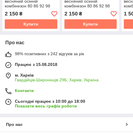
весняний осінній
весняний осінній
весн
комбінезон 80 86 92 98
комбінезон 80 86 92 98
комб
комбінезон з капюшоном
комбінезон з капюшоном
комб
2 150
2 150
1 5
₴
₴
кап
Купити
Купити
Про нас
98% позитивних з 242 відгуків за рік
Працює з 15.08.2018
м. Харків
Гвардійців-Широнінців 29Б, Харків, Україна
Контакти
Сьогодні працює з 10:00 до 18:00
Показати весь графік роботи
Про нас