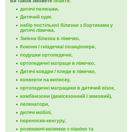
Ви також зможете
знайти
:
дитячі пелюшки,
Дитячий одяг,
набір постільної білизни з бортиками у
дитячі ліжечка,
Змінна білизна в ліжечко,
Кокони / гніздечка/ позиціонери,
подушки ортопедичні,
ортопедичні
матраци в ліжечко,
Дитячі ковдри / пледи в ліжечко,
конверти на виписку,
ортопедичні матрацики в дитячий візок,
комбінезони (демісезонний і зимовий)
,
пеленатори,
дитячі мобілі,
переноски-кенгуру
,
розвиаючі килимки з піаніно та