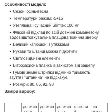
Особливості моделі:
Сезон: осінь-весна
Температури режим: -5+15
Утеплювач сучасний Slimtex 100 мг
Флісовий підклад по всій довжині комбінезону,
водовідштовхувальна плащова тканина зверху
Великий капюшон із утяжками
Рукави та штанці можна підкотити
Світловідбивні елементи
Вітрозахисна планка із захистом від защепу
Гумові знімні штрипки відмінно тримають
взуття і "штанина" не підскакує.
Розміри: 80, 86, 92, 98
Заміри
виробу:
довжин
довжин
довжин
шагови
пів
а від
а
а до
й
охват