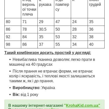
верхнь
рукава
пампер
грудей
ої точки
су
плеча
80
71
29
47
24
35
86
78
30.5
50
28
36
92
84
35
53
32
38
98
86
37
55
34
40
Такий комбінезон досить простий у догляді:
Невибаглива тканина дозволяє легко прати в
машинці на 40 градусах
Після прання не втрачає форми, не втрачає
колір і яскравість, і теплові якості залишаються
такими ж, як і до прання.
Виробництво
: Україна
Вік:
від 1 року
В нашому інтернет-магазині
"
KrohaKid.com.ua"