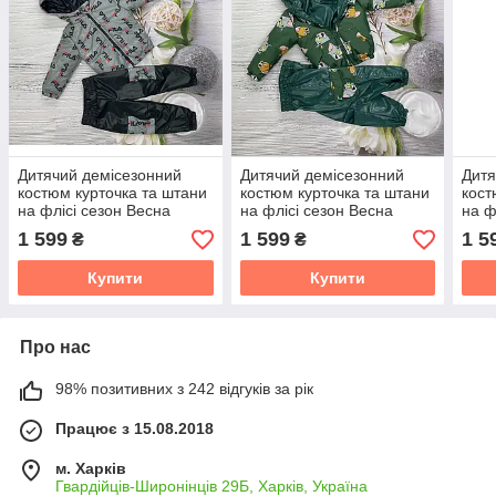
Дитячий демісезонний
Дитячий демісезонний
Дитя
костюм курточка та штани
костюм курточка та штани
кост
на флісі сезон Весна
на флісі сезон Весна
на ф
Осінь розмір 80-86 86-92
Осінь розмір 80-86 86-92
Осін
1 599
1 599
1 5
₴
₴
92-98 98-104
92-98 98-104
92-9
Купити
Купити
Про нас
98% позитивних з 242 відгуків за рік
Працює з 15.08.2018
м. Харків
Гвардійців-Широнінців 29Б, Харків, Україна