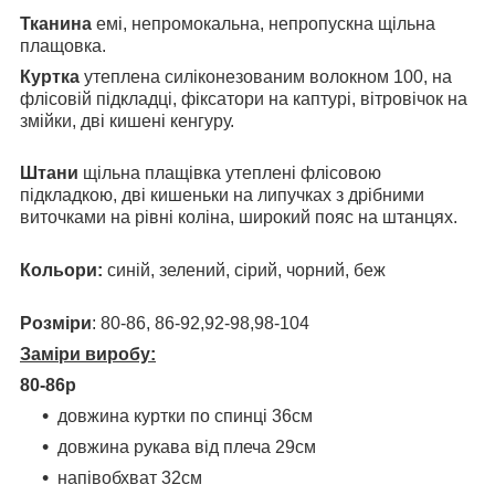
Тканина
емі, непромокальна, непропускна щільна
плащовка.
Куртка
утеплена силіконезованим волокном 100, на
флісовій підкладці, фіксатори на каптурі, вітровічок на
змійки, дві кишені кенгуру.
Штани
щільна плащівка утеплені флісовою
підкладкою, дві кишеньки на липучках з дрібними
виточками на рівні коліна, широкий пояс на штанцях.
Кольори:
синій, зелений, сірий, чорний, беж
Розміри
: 80-86, 86-92,92-98,98-104
Заміри виробу:
80-86р
довжина куртки по спинці 36см
довжина рукава від плеча 29см
напівобхват 32см