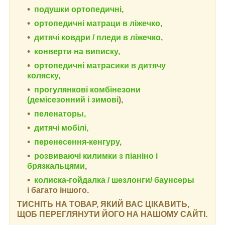
подушки ортопедичні,
ортопедичні
матраци в ліжечко,
дитячі ковдри / пледи в ліжечко,
конверти на виписку,
ортопедичні матрасики в дитячу
коляску,
прогулянкові комбінезони
(демісезонний і зимові
),
пеленаторы,
дитячі мобілі,
перенесення-кенгуру
,
розвиваючі килимки з піаніно і
брязкальцями
,
колиска-гойдалка / шезлонги/ баунсеры
і багато іншого.
ТИСНІТЬ НА ТОВАР, ЯКИЙ ВАС ЦІКАВИТЬ,
ЩОБ ПЕРЕГЛЯНУТИ ЙОГО НА НАШОМУ САЙТІ.