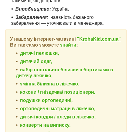
такими ж, як до прання.
Виробництво:
Україна
Забарвлення:
наявність бажаного
забарвлення — уточнювати в менеджера.
У нашому інтернет-магазині
"
KrohaKid.com.ua"
Ви так само зможете
знайти
:
дитячі пелюшки,
дитячий одяг,
набір постільної білизни з бортиками в
дитячу ліжечко,
змінна білизна в ліжечко,
кокони / гніздечка/ позиціонери,
подушки ортопедичні,
ортопедичні
матраци в ліжечко,
дитячі ковдри / пледи в ліжечко,
конверти на виписку,