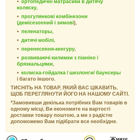
ортопедичні матрасики в дитячу
коляску,
прогулянкові комбінезони
(демісезонний і зимові
),
пеленаторы,
дитячі мобілі,
перенесення-кенгуру
,
розвиваючі килимки з піаніно і
брязкальцями
,
колиска-гойдалка / шезлонги/ баунсеры
і багато іншого.
ТИСНІТЬ НА ТОВАР, ЯКИЙ ВАС ЦІКАВИТЬ,
ЩОБ ПЕРЕГЛЯНУТИ ЙОГО НА НАШОМУ САЙТІ.
*Замовивши декілька потрібних Вам товарів в
одному місці, Ви економите на вартості
доставки товару поштою, а ми з радістю
допоможемо Вам підібрати все необхідне.