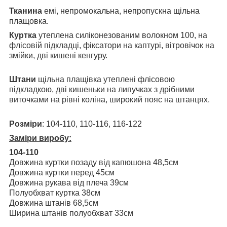
Тканина
емі, непромокальна, непропускна щільна
плащовка.
Куртка
утеплена силіконезованим волокном 100, на
флісовій підкладці, фіксатори на каптурі, вітровічок на
змійки, дві кишені кенгуру.
Штани
щільна плащівка утеплені флісовою
підкладкою, дві кишеньки на липучках з дрібними
виточками на рівні коліна, широкий пояс на штанцях.
Розміри
: 104-110, 110-116, 116-122
Заміри виробу:
104-110
Довжина куртки позаду від капюшона 48,5см
Довжина куртки перед 45см
Довжина рукава від плеча 39см
Полуобхват куртка 38см
Довжина штанів 68,5см
Ширина штанів полуобхват 33см