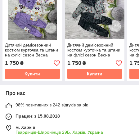
Дитячий демісезонний
Дитячий демісезонний
Дитя
костюм курточка та штани
костюм курточка та штани
кост
на флісі сезон Весна
на флісі сезон Весна
на ф
Осінь розмір 104-110 110-
Осінь розмір 104-110 110-
Осін
1 750
1 750
1 7
₴
₴
116 116-122
116 116-122
116 
Купити
Купити
Про нас
98% позитивних з 242 відгуків за рік
Працює з 15.08.2018
м. Харків
Гвардійців-Широнінців 29Б, Харків, Україна