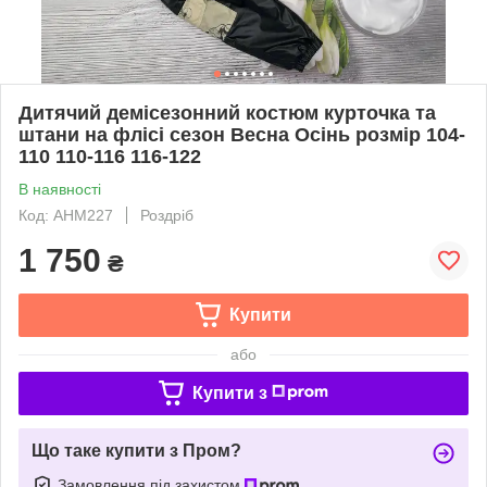
Дитячий демісезонний костюм курточка та
штани на флісі сезон Весна Осінь розмір 104-
110 110-116 116-122
В наявності
Код: AНM227
Роздріб
1 750
₴
Купити
або
Купити з
Що таке купити з Пром?
Замовлення під захистом