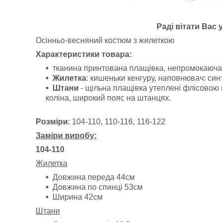
Раді вітати Вас 
Осінньо-весняний костюм з жилеткою
Характеристики товара:
тканина принтована плащівка, непромокаюча
Жилетка
: кишеньки кенгуру, наповнювач: синт
Штани
- щільна плащівка утеплені флісовою 
коліна, широкий пояс на штанцях.
Розміри
: 104-110, 110-116, 116-122
Заміри виробу:
104-110
Жилетка
Довжина переда 44см
Довжина по спинці 53см
Ширина 42см
Штани