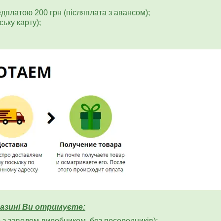
едплатою 200 грн (післяплата з авансом);
ьку карту);
азині Ви отримуєте:
 з заводом-виробником, без посередників);