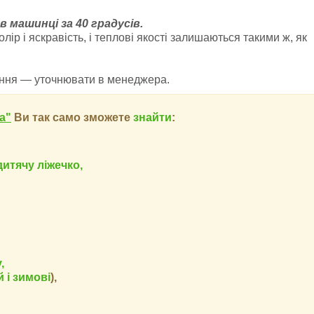
в машинці за 40 градусів.
ір і яскравість, і теплові якості залишаються такими ж, як
ння — уточнювати в менеджера.
a"
Ви так само зможете
знайти
:
дитячу ліжечко,
,
 і зимові
),