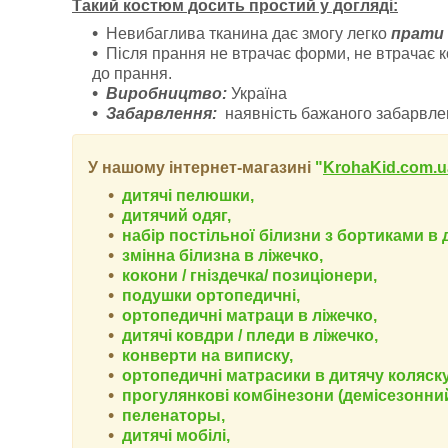
Такий костюм досить простий у догляді:
Невибаглива тканина дає змогу легко
прати 
Після прання не втрачає форми, не втрачає кол
до прання.
Виробництво:
Україна
Забарвлення:
наявність бажаного забарвле
У нашому інтернет-магазині
"
KrohaKid.com.u
дитячі пелюшки,
дитячий одяг,
набір постільної білизни з бортиками в 
змінна білизна в ліжечко,
кокони / гніздечка/ позиціонери,
подушки ортопедичні,
ортопедичні
матраци в ліжечко,
дитячі ковдри / пледи в ліжечко,
конверти на виписку,
ортопедичні матрасики в дитячу коляску
прогулянкові комбінезони (демісезонний
пеленаторы,
дитячі мобілі,