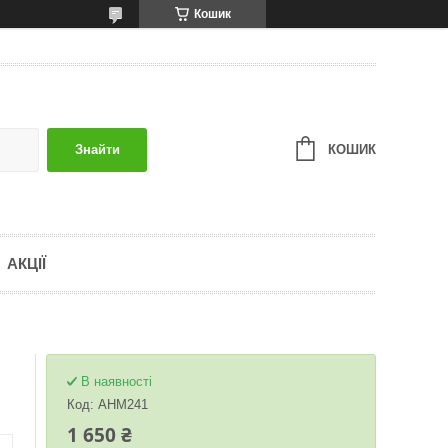
Кошик
КОШИК
Знайти
АКЦІЇ
В наявності
Код:
AНM241
1 650 ₴