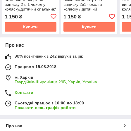
виписку 2 в 1 чохол у
виписку 2в1 чохол в
випи
коляску/дитячий спальник/
коляску / дитячий
коля
Конверт-мішок-спальник
спальник / Конверт-мішок-
спал
1 150
1 150
1 1
₴
₴
спальник
спал
Купити
Купити
Про нас
98% позитивних з 242 відгуків за рік
Працює з 15.08.2018
м. Харків
Гвардійців-Широнінців 29Б, Харків, Україна
Контакти
Сьогодні працює з 10:00 до 18:00
Показати весь графік роботи
Про нас