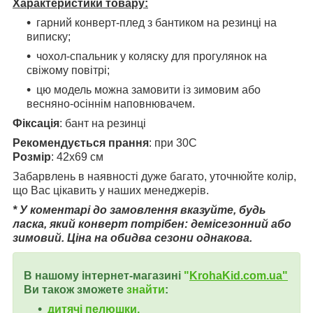
Характеристики товару:
гарний конверт-плед з бантиком на резинці на
виписку;
чохол-спальник у коляску для прогулянок на
свіжому повітрі;
цю модель можна замовити із зимовим або
весняно-осіннім наповнювачем.
Фіксація
: бант на резинці
Рекомендується прання
: при 30С
Розмір
: 42х69 см
Забарвлень в наявності дуже багато, уточнюйте колір,
що Вас цікавить у наших менеджерів.
* У коментарі до замовлення вказуйте, будь
ласка, який конверт потрібен: демісезонний або
зимовий. Ціна на обидва сезони однакова.
В нашому інтернет-магазині
"
KrohaKid.com.ua"
Ви також зможете
знайти
:
дитячі пелюшки,