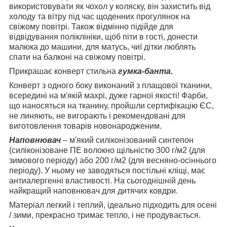
використовувати як чохол у коляску, він захистить від
холоду та вітру під час щоденних прогулянок на
свіжому повітрі. Також відмінно підійде для
відвідування поліклініки, щоб піти в гості, донести
малюка до машини, для матусь, чиї дітки люблять
спати на балконі на свіжому повітрі.
Прикрашає конверт стильна
гумка-банта.
Конверт з одного боку виконаний з плащової тканини,
всередині на м'якій махрі, дуже гарної якості! Фарби,
що наносяться на тканину, пройшли сертифікацію ЄС,
не линяють, не вигорають і рекомендовані для
виготовлення товарів новонародженим.
Наповнювач
– м'який силіконізований синтепон
(силіконізоване ПЕ волокно щільністю 300 г/м2 (для
зимового періоду) або 200 г/м2 (для весняно-осіннього
періоду). У ньому не заводяться постільні кліщі, має
антиалергенні властивості. На сьогоднішній день
найкращий наповнювач для дитячих ковдри.
Матеріал легкий і теплий, ідеально підходить для осені
/ зими, прекрасно тримає тепло, і не продувається.