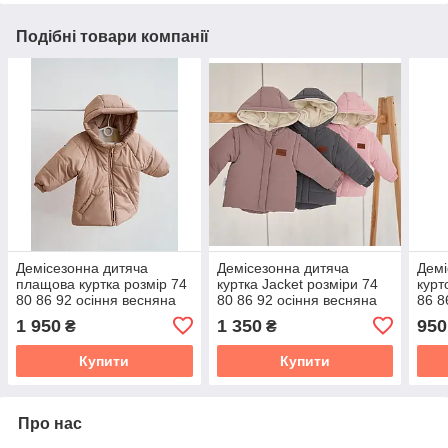
Подібні товари компанії
Демісезонна дитяча
Демісезонна дитяча
Демі
плащова куртка розмір 74
куртка Jacket розміри 74
курт
80 86 92 осіння весняна
80 86 92 осіння весняна
86 8
куртка для дитини
курточка-трансформер
осін
1 950
1 350
950
₴
₴
жилетка
соро
Купити
Купити
Про нас