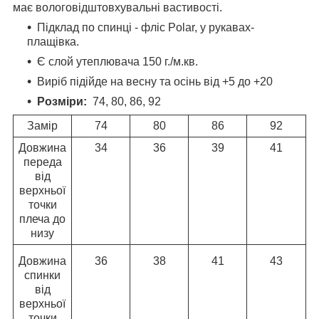
має вологовідштовхувальні вастивості.
Підклад по спинці - фліс Polar, у рукавах-
плащівка.
Є слой утеплювача 150 г./м.кв.
Виріб підійде на весну та осінь від +5 до +20
Розміри:
74, 80, 86, 92
Замір
74
80
86
92
Довжина
34
36
39
41
переда
від
верхньої
точки
плеча до
низу
Довжина
36
38
41
43
спинки
від
верхньої
точки