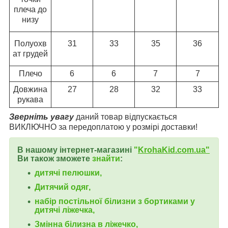
плеча до
низу
Полуохв
31
33
35
36
ат грудей
Плечо
6
6
7
7
Довжина
27
28
32
33
рукава
Зверніть увагу
даний товар відпускається
ВИКЛЮЧНО за передоплатою у розмірі доставки!
В нашому інтернет-магазині
"
KrohaKid.com.ua"
Ви також зможете
знайти
:
дитячі пелюшки,
Дитячий одяг,
набір постільної білизни з бортиками у
дитячі ліжечка,
Змінна білизна в ліжечко,