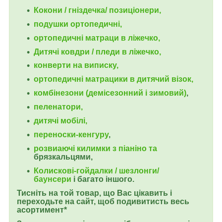
Кокони / гніздечка/ позиціонери,
подушки ортопедичні,
ортопедичні
матраци в ліжечко,
Дитячі ковдри / пледи в ліжечко,
конверти на виписку,
ортопедичні матрацики в дитячий візок,
комбінезони (демісезонний і зимовий)
,
пеленатори,
дитячі мобілі,
переноски-кенгуру
,
розвиаючі килимки з піаніно та
брязкальцями,
Колискові-гойдалки / шезлонги/
баунсери
і багато іншого.
Тисніть на той товар, що Вас цікавить і
переходьте на сайт, щоб подивитисть весь
асортимент*