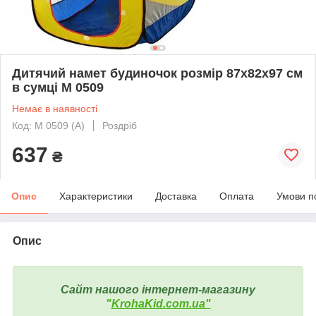
Дитячий намет будиночок розмір 87х82х97 см
в сумці M 0509
Немає в наявності
Код: M 0509 (А)
Роздріб
637
₴
Опис
Характеристики
Доставка
Оплата
Умови п
Опис
Сайт нашого інтернет-магазину
"
KrohaKid.com.ua"