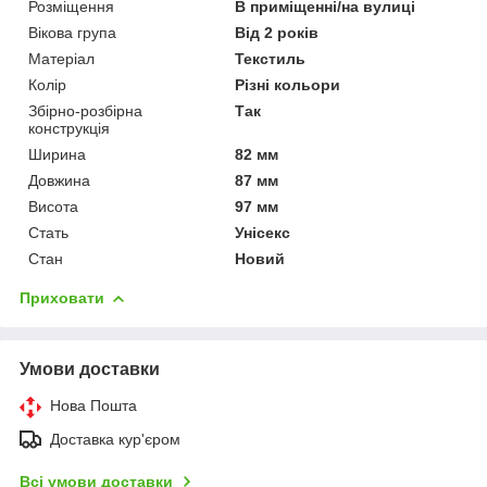
Розміщення
В приміщенні/на вулиці
Вікова група
Від 2 років
Матеріал
Текстиль
Колір
Різні кольори
Збірно-розбірна
Так
конструкція
Ширина
82 мм
Довжина
87 мм
Висота
97 мм
Стать
Унісекс
Стан
Новий
Приховати
Умови доставки
Нова Пошта
Доставка кур'єром
Всі умови доставки