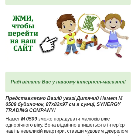
Раді вітати Вас у нашому інтернет-магазині!
Представляємо Вашій увазі Дитячий Намет M
0509 будиночок, 87х82х97 см в сумці, SYNERGY
TRADING COMPANY!
Намет
M 0509
зможе порадувати малюків вже
однорічного віку. Вона відмінно впишеться в інтер'єр
навіть невеликій квартири, ставши чудовим джерелом