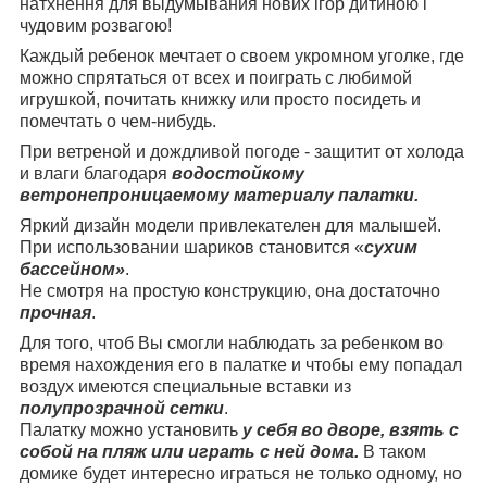
натхнення для выдумывания нових ігор дитиною і
чудовим розвагою!
Каждый ребенок мечтает о своем укромном уголке, где
можно спрятаться от всех и поиграть с любимой
игрушкой, почитать книжку или просто посидеть и
помечтать о чем-нибудь.
При ветреной и дождливой погоде - защитит от холода
и влаги благодаря
водостойкому
ветронепроницаемому материалу палатки.
Яркий дизайн модели привлекателен для малышей.
При использовании шариков становится «
сухим
бассейном»
.
Не смотря на простую конструкцию, она достаточно
прочная
.
Для того, чтоб Вы смогли наблюдать за ребенком во
время нахождения его в палатке и чтобы ему попадал
воздух имеются специальные вставки из
полупрозрачной сетки
.
Палатку можно установить
у себя во дворе, взять с
собой на пляж или играть с ней дома.
В таком
домике будет интересно играться не только одному, но